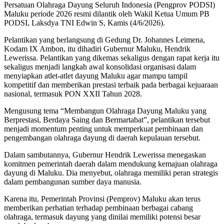
Persatuan Olahraga Dayung Seluruh Indonesia (Pengprov PODSI)
Maluku periode 2026 resmi dilantik oleh Wakil Ketua Umum PB
PODSI, Laksdya TNI Edwin S, Kamis (4/6/2026).
Pelantikan yang berlangsung di Gedung Dr. Johannes Leimena,
Kodam IX Ambon, itu dihadiri Gubernur Maluku, Hendrik
Lewerissa. Pelantikan yang dikemas sekaligus dengan rapat kerja itu
sekaligus menjadi langkah awal konsolidasi organisasi dalam
menyiapkan atlet-atlet dayung Maluku agar mampu tampil
kompetitif dan memberikan prestasi terbaik pada berbagai kejuaraan
nasional, termasuk PON XXII Tahun 2028.
Mengusung tema “Membangun Olahraga Dayung Maluku yang
Berprestasi, Berdaya Saing dan Bermartabat”, pelantikan tersebut
menjadi momentum penting untuk memperkuat pembinaan dan
pengembangan olahraga dayung di daerah kepulauan tersebut.
Dalam sambutannya, Gubernur Hendrik Lewerissa menegaskan
komitmen pemerintah daerah dalam mendukung kemajuan olahraga
dayung di Maluku. Dia menyebut, olahraga memiliki peran strategis
dalam pembangunan sumber daya manusia.
Karena itu, Pemerintah Provinsi (Pemprov) Maluku akan terus
memberikan perhatian terhadap pembinaan berbagai cabang
olahraga, termasuk dayung yang dinilai memiliki potensi besar