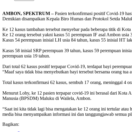
AMBON, SPEKTRUM –
Pasien terkonfirmasi positif Covid-19 ha
Demikian disampaikan Kepala Biro Humas dan Protokol Setda Malu
Ke 12 kasus tambahan tersebut menyebar pada beberapa titik di Kot
Ke 12 orang tersebut yakni kasus 51 perempuan IF asal Ambon usia 31
Kasus 54 perempuan inisial LH usia 84 tahun, kasus 55 inisial HT l
Kasus 58 inisial SRP perempuan 39 tahun, kasus 59 perempuan inisia
perempuan usia 19 tahun.
Dari total 62 kasus positif terpapar Covid-19, terdapat bayi perempua
“Maaf saya tidak bisa menyebutkan bayi tersebut bersama orang tua ata
Total kasus terkonfirmasi 62 kasus, sembuh 17 orang, meninggal 4 or
Menurut Lohy, ke 12 pasien terpapar covid-19 ini berasal dari Ko
Manusia (BPSDM) Maluku di Wailela, Ambon.
“Saat ini kita tidak lagi bisa mengatakan ke 12 orang ini tertular ata
media bisa menyampaikan informasi ini dan tanggungjawab semua p
Bagikan: