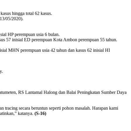
asus hingga total 62 kasus.
13/05/2020).
isial HP perempuan usia 6 bulan.
 kasus 57 inisial ED perempuan Kota Ambon perempuan 55 tahun.
isial MHN perempuan usia 42 tahun dan kasus 62 inisial HI
y.
 Latumeten, RS Lantamal Halong dan Balai Peningkatan Sumber Daya
kukan tracing secara beruntun seperti pohon masalah. Harapan kami
atinkan,” katanya.
(S-16)