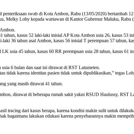
sil pemeriksaan swab di Kota Ambon, Rabu (13/05/2020) bertambah 12 k
ku, Melky Lohy kepada wartawan di Kantor Gubernur Maluku, Rabu (
a Ambon.
 tahun, kasus 52 laki-laki inisial AP Kota Ambon usia 26, kasus 53 in
aki-laki 36 tahun asal Ambon, kasus 56 inisial T perempuan 57 tahun,
l LK usia 45 tahun, kasus 60 RR perempuan usia 28 tahun, kasus 61 in
n usia 6 bulan dan saat ini dirawat di RST Latumeten.
u tidak karena identitas pasien tidak untuk dipublikasikan,” tegas Loh
ang yang masih dirawat 41 tahun.
ta Ambon, dirawat di beberapa rumah sakit yakni RSUD Haulussy, RST
u hasil tracing dari kasus berapa, karena kondisi makin sulit untuk dila
ihak bagaimana lakukan edukasi karena penyebarannya makin memprih