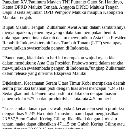
Pangdam XV/Pattimura Mayjen TNI Putranto Gatot Sri Handoyo,
Ketua DPRD Maluku Tengah, Anggota DPRD Maluku Tengah
Dapil 3 serta sejumlah OPD Pemprov Maluku maupun Kabupaten
Maluku Tengah.
Bupati Maluku Tengah, Zulkarnain Awat Amir, dalam sambutannya
menyampaikan, panen raya yang dilakukan merupakan bentuk
dukungan pemerintah daerah dalam mewujudkan Asta Cita Presiden
Republik Indonesia terkait Luas Tambah Tanam (LTT) serta upaya
mewujudkan swasembada pangan di Indonesia.
“Panen yang kita lakukan hari ini merupakan wujud nyata kita
dalam mendukung Asta Cita Presiden Prabowo serta dalam rangka
mewujudkan swasembada pangan di Indonesia,”ungkap Zulkarnain
dalam release yang diterima Ekspressi Maluku.
Dijelaskan, Kecamatan Seram Utara Timur Kobi merupakan daerah
sentra produksi tanaman padi dengan luas areal mencapai 4.245 Ha.
Sedangkan untuk Panen raya padi ini dilakukan dengan luasan
panen sekitar 675 ha dan produktivitas rata-rata 4-5 ton per ha.
“Luas tambah tanam padi sawah pada 4 kecamatan sentra produksi
dengan luas 5.235 Ha untuk 1 musim tanam dapat menghasilkan
23.557,5 ton Gabah Kering Giling. Jika dikali dengan 2 musim
tanam, maka dapat dihasilkan 47.115 ton Gabah Kering Giling atau