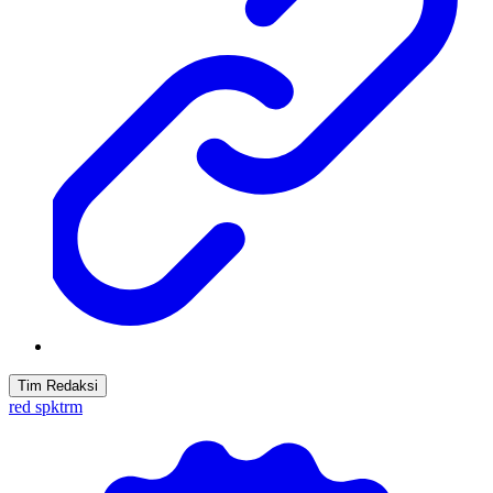
Tim Redaksi
red spktrm