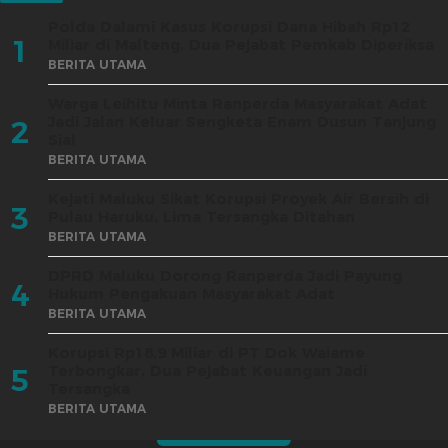
Polda Dalami Kasus Korupsi Dana Hibah Rp12
1
Miliar di Malteng, Dua Pejabat Pemkab Diperiksa
BERITA UTAMA
Warga Leihitu Minta Ranperda Masyarakat Adat
Jadi Jalan Keluar Sengketa Enam Dusun Tanjung
2
Sial
BERITA UTAMA
Kejati Maluku Sikat Korupsi Proyek Air Bersih di
3
Pulau Haruku, Lima Tersangka Ditahan
BERITA UTAMA
DPRD Maluku Dorong Ranperda Jadi Payung
4
Hukum Pengakuan Masyarakat Adat
BERITA UTAMA
Korupsi Rp18,9 Miliar di PT Dok Waiame
Terbongkar, Dua Pejabat Keuangan Jadi
5
Tersangka
BERITA UTAMA