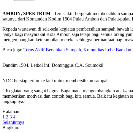
AMBON, SPEKTRUM
– Terus aktif bergerak membersihkan samp
satunya dari Komandan Kodim 1504 Pulau Ambon dan Pulau-pulau L
Kepada wartawan di sela-sela kegiatan pembersihan sampah bawah laut
hanya bagi masyarakat Kota Ambon saja tetapi bagi semua orang yang
mengembangkan keterampilan mereka sehingga bermanfaat bagi masa de
Baca juga:
Terus Aktif Bersihkan Sampah, Komunitas Lebe Bae da
Dandim 1504, Letkol Inf. Dominggus C.A. Soumokil
NDC bersiap terjun ke laut untuk membersihkan sampah
“ Kegiatan yang sangat bagus. Bagaimana mengembangkan anak-anak 
memberikan motivasi dan contoh bagi kita semua. Baik itu kegiatan 
ungkapnya.
Halaman
1
2
3
4
Selanjutnya
Bagikan: