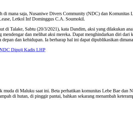
ah di mana saja, Nusaniwe Divers Community (NDC) dan Komunitas L
ease, Letkol Inf Dominggus C.A. Soumokil.
 di Talake, Sabtu (20/3/2021), kata Dandim, aksi yang dilakukan anak-
 mendengar dan melihat aksi mereka. Dapat menghindarkan diri dari ke
pan dan kehidupan. Ia berharap hal ini dapat dipublikasikan dimana 
n NDC Dipuji Kadis LHP
muda di Maluku saat ini. Beta perhatikan komunitas Lebe Bae dan ND
sampah di hutan, di pinggir pantai, bahkan sekarang menambah keteram