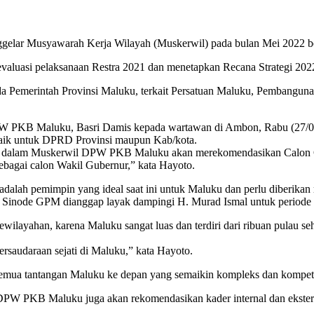
Musyawarah Kerja Wilayah (Muskerwil) pada bulan Mei 2022 bert
aluasi pelaksanaan Restra 2021 dan menetapkan Recana Strategi 202
da Pemerintah Provinsi Maluku, terkait Persatuan Maluku, Pembangun
PKB Maluku, Basri Damis kepada wartawan di Ambon, Rabu (27/04/20
n baik untuk DPRD Provinsi maupun Kab/kota.
024 dalam Muskerwil DPW PKB Maluku akan merekomendasikan Calon 
sebagai calon Wakil Gubernur,” kata Hayoto.
 adalah pemimpin yang ideal saat ini untuk Maluku dan perlu diberika
a Sinode GPM dianggap layak dampingi H. Murad Ismal untuk periode 
ewilayahan, karena Maluku sangat luas dan terdiri dari ribuan pulau se
rsaudaraan sejati di Maluku,” kata Hayoto.
 semua tantangan Maluku ke depan yang semaikin kompleks dan kompeti
PW PKB Maluku juga akan rekomendasikan kader internal dan ekstern