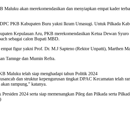
 Maluku akan merekomendasikan dan menyiapkan empat kader terbaik
 DPC PKB Kabupaten Buru yakni Ikram Umasugi. Untuk Pilkada Kabup
abupaten Kepulauan Aru, PKB merekomendasikan Ketua Dewan Syuro 
ch sebagai calon Bupati MBD.
t figur yakni Prof. Dr. M.J Sapteno (Rektor Unpatti), Marthen Mas
man Tamnge dan Mumin Refra.
B Maluku telah siap menghadapi tahun Politik 2024
ancab dan struktur kepengurusan tingkat DPAC Kecamatan telah ramp
n akan rampung,” katanya.
siden 2024 serta siap memenangkan Pileg dan Pilkada serta Pilkad
)