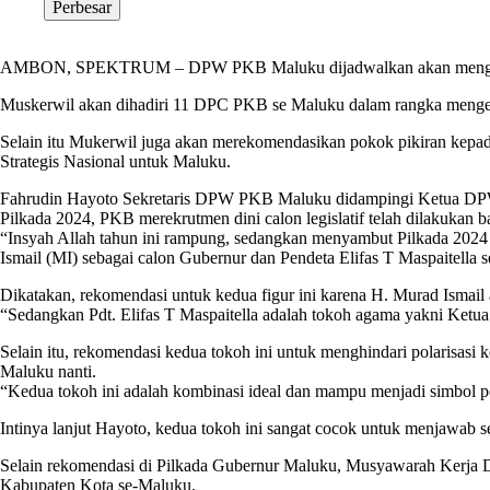
Perbesar
AMBON, SPEKTRUM – DPW PKB Maluku dijadwalkan akan menggelar 
Muskerwil akan dihadiri 11 DPC PKB se Maluku dalam rangka mengev
Selain itu Mukerwil juga akan merekomendasikan pokok pikiran kepa
Strategis Nasional untuk Maluku.
Fahrudin Hayoto Sekretaris DPW PKB Maluku didampingi Ketua DPW 
Pilkada 2024, PKB merekrutmen dini calon legislatif telah dilakuka
“Insyah Allah tahun ini rampung, sedangkan menyambut Pilkada 2
Ismail (MI) sebagai calon Gubernur dan Pendeta Elifas T Maspaitella 
Dikatakan, rekomendasi untuk kedua figur ini karena H. Murad Ismail
“Sedangkan Pdt. Elifas T Maspaitella adalah tokoh agama yakni Ketu
Selain itu, rekomendasi kedua tokoh ini untuk menghindari polarisasi k
Maluku nanti.
“Kedua tokoh ini adalah kombinasi ideal dan mampu menjadi simbol pe
Intinya lanjut Hayoto, kedua tokoh ini sangat cocok untuk menjawab
Selain rekomendasi di Pilkada Gubernur Maluku, Musyawarah Kerja D
Kabupaten Kota se-Maluku.