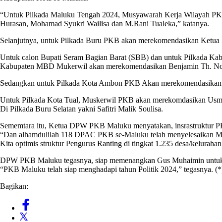
“Untuk Pilkada Maluku Tengah 2024, Musyawarah Kerja Wilayah PKB
Hurasan, Mohamad Syukri Wailisa dan M.Rani Tualeka,” katanya.
Selanjutnya, untuk Pilkada Buru PKB akan merekomendasikan Ketua
Untuk calon Bupati Seram Bagian Barat (SBB) dan untuk Pilkada K
Kabupaten MBD Mukerwil akan merekomendasikan Benjamin Th. Noa
Sedangkan untuk Pilkada Kota Ambon PKB Akan merekomendasikan empa
Untuk Pilkada Kota Tual, Muskerwil PKB akan merekomdasikan Us
Di Pilkada Buru Selatan yakni Safitri Malik Soulisa.
Sememtara itu, Ketua DPW PKB Maluku menyatakan, insrastruktur PK
“Dan alhamdulilah 118 DPAC PKB se-Maluku telah menyelesaikan Mus
Kita optimis struktur Pengurus Ranting di tingkat 1.235 desa/keluraha
DPW PKB Maluku tegasnya, siap memenangkan Gus Muhaimin untuk Pre
“PKB Maluku telah siap menghadapi tahun Politik 2024,” tegasnya. (*
Bagikan: