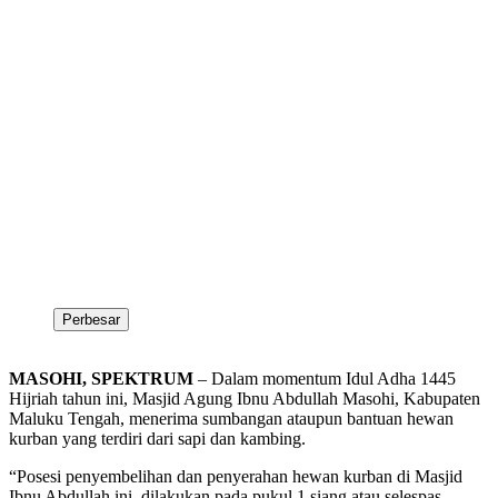
Perbesar
MASOHI, SPEKTRUM
– Dalam momentum Idul Adha 1445
Hijriah tahun ini, Masjid Agung Ibnu Abdullah Masohi, Kabupaten
Maluku Tengah, menerima sumbangan ataupun bantuan hewan
kurban yang terdiri dari sapi dan kambing.
“Posesi penyembelihan dan penyerahan hewan kurban di Masjid
Ibnu Abdullah ini, dilakukan pada pukul 1 siang atau selespas