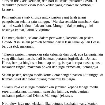
“Pasien tidak ada keluhan, dan hari ini sesuai prokoler Covid-19
dilakukan pemeriksaan swab kedua yang dibawa ke Ambon,”
katanya.
Pengambilan swab khusus untuk pasien yang telah jalani
pengobatan selama satu minggu. “Mereka semakin membaik, dan
saat ini swab kedua dilaksanakan. Mungkin dalam minggu ini
hasilnya keluar,” akui Nikijuluw.
Dia menjelaskan, selama dalam perawatan, kesembilan pasien
Covid-19 ini selalu peroleh bantuan dari Klasis Pulau-pulau Lease
berupa stok makanan.
“Karena pasien merupakan satu keluarga dan tidak ada keluarga lain
yang diizinkan masuk. Jadi bantuan pertama logistik dari Jemaat
Haria, berupa bingkisan buat tiap orang, isinya berupa masker, susu,
makanan ringan, makanan pokok dan juga termos air,” terangnya.
Selain pasien, tenaga medis kontak erat dengan pasien ikut tinggal di
Rumah Sakit dan tidak pulang menemui keluarga.
“Klasis Pp-Lease juga memberikan jaminan kepada tenaga medis
seperti makanan, minuman, susu dan lainnya, serta bantuan
makanan pokok dari Dinkes Malteng,” jelasnya.
Nikijuluw juga menjelaskan, jika petugas kesehatan yang kontak