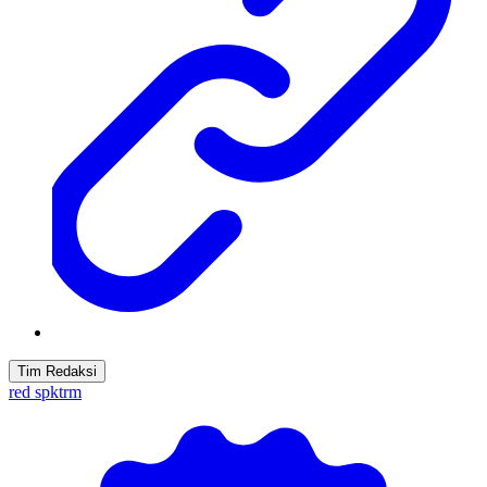
Tim Redaksi
red spktrm