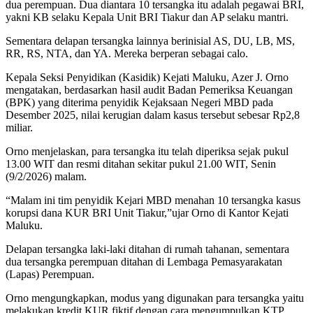
dua perempuan. Dua diantara 10 tersangka itu adalah pegawai BRI,
yakni KB selaku Kepala Unit BRI Tiakur dan AP selaku mantri.
Sementara delapan tersangka lainnya berinisial AS, DU, LB, MS,
RR, RS, NTA, dan YA. Mereka berperan sebagai calo.
Kepala Seksi Penyidikan (Kasidik) Kejati Maluku, Azer J. Orno
mengatakan, berdasarkan hasil audit Badan Pemeriksa Keuangan
(BPK) yang diterima penyidik Kejaksaan Negeri MBD pada
Desember 2025, nilai kerugian dalam kasus tersebut sebesar Rp2,8
miliar.
Orno menjelaskan, para tersangka itu telah diperiksa sejak pukul
13.00 WIT dan resmi ditahan sekitar pukul 21.00 WIT, Senin
(9/2/2026) malam.
“Malam ini tim penyidik Kejari MBD menahan 10 tersangka kasus
korupsi dana KUR BRI Unit Tiakur,”ujar Orno di Kantor Kejati
Maluku.
Delapan tersangka laki-laki ditahan di rumah tahanan, sementara
dua tersangka perempuan ditahan di Lembaga Pemasyarakatan
(Lapas) Perempuan.
Orno mengungkapkan, modus yang digunakan para tersangka yaitu
melakukan kredit KUR fiktif dengan cara mengumpulkan KTP