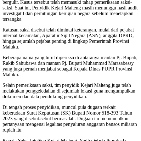
bergulir. Kasus tersebut telah memasuki tahap pemeriksaan saksi-
saksi. Saat ini, Penyidik Kejari Malteng masih menunggu hasil audit
investigatif dan perhitungan kerugian negara sebelum menetapkan
tersangka.
Ratusan saksi disebut telah dimintai keterangan, mulai dari pejabat
internal kecamatan, Aparatur Sipil Negara (ASN), anggita DPRD,
hingga sejumlah pejabat penting di lingkup Pemerintah Provinsi
Maluku.
Beberapa nama yang turut diperiksa di antaranya mantan Pj. Bupati,
Rakib Sahubawa dan mantan Pj. Bupati Muhammad Marasabessy
yang juga pernah menjabat sebagai Kepala Dinas PUPR Provinsi
Maluku.
Selain pemeriksaan saksi, tim penyidik Kejari Malteng juga telah
melakukan penggeledahan di sejumlah lokasi guna mengumpulkan
dokumen dan data pendukung penyidikan.
Di tengah proses penyidikan, muncul pula dugaan terkait
keberadaan Surat Keputusan (SK) Bupati Nomor 518-393 Tahun
2023 yang disebut-sebut bermasalah. Dugaan itu memunculkan
pertanyaan mengenai legalitas penyaluran anggaran bansos miliaran
rupiah itu.
Kepala Seksi Intelijen Kejari Malteng, Yudha Warta Prambada