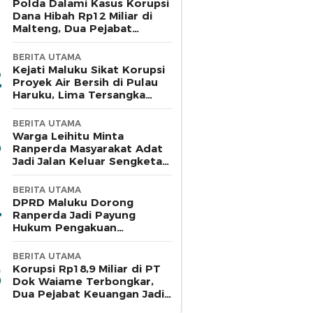
Polda Dalami Kasus Korupsi
Dana Hibah Rp12 Miliar di
Malteng, Dua Pejabat
Pemkab Diperiksa
BERITA UTAMA
Kejati Maluku Sikat Korupsi
Proyek Air Bersih di Pulau
Haruku, Lima Tersangka
Ditahan
BERITA UTAMA
Warga Leihitu Minta
Ranperda Masyarakat Adat
Jadi Jalan Keluar Sengketa
Enam Dusun Tanjung Sial
BERITA UTAMA
DPRD Maluku Dorong
Ranperda Jadi Payung
Hukum Pengakuan
Masyarakat Adat
BERITA UTAMA
Korupsi Rp18,9 Miliar di PT
Dok Waiame Terbongkar,
Dua Pejabat Keuangan Jadi
Tersangka