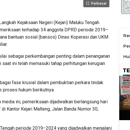
Perbesar
kah Kejaksaan Negeri (Kejari) Maluku Tengah
emeriksaan terhadap 34 anggota DPRD periode 2019–
Re
dana bantuan sosial (bansos) Dinas Koperasi dan UKM
iar.
Pe
dinilai sebagai perkembangan penting dalam penanganan
Hu
 saat ini telah memasuki tahap perhitungan kerugian
T
bagai fase krusial dalam pembuktian perkara tindak
e proses hukum berikutnya.
 media ini, pemeriksaan dijadwalkan berlangsung hari
T di Kantor Kejari Malteng, Jalan Banda Nomor 30,
Tengah periode 2019–2024 yang dijadwalkan menjalani