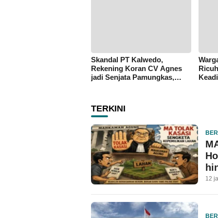
Skandal PT Kalwedo,
Warga
Rekening Koran CV Agnes
Ricuh
jadi Senjata Pamungkas,
Keadi
Kejati Maluku Diduga
Peng
“Masuk Angin
TERKINI
BER
MA
Ho
hi
12 j
BER