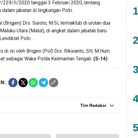
P/229/II/2020 tanggal 3 Februari 2020, tentang
1
dalam jabatan di lingkungan Polri.
 (Brigjen) Drs. Suroto, M.Si, termaktub di urutan dua
Maluku Utara (Malut), di angkat dalam jabatan baru
2
ndiklat Polri.
 di isi oleh Brigjen (Pol) Drs. Rikwanto, SH, M.Hum.
bat sebagai Waka Polda Kalimantan Tengah.
(S-14)
3
N:
4
Tim Redaksi
5