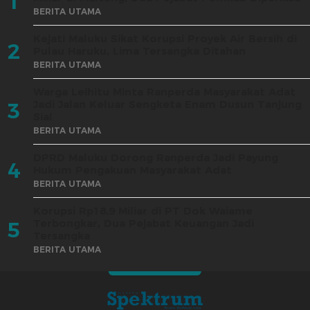
1
BERITA UTAMA
Kejati Maluku Sikat Korupsi Proyek Air Bersih di
2
Pulau Haruku, Lima Tersangka Ditahan
BERITA UTAMA
Warga Leihitu Minta Ranperda Masyarakat Adat
Jadi Jalan Keluar Sengketa Enam Dusun Tanjung
3
Sial
BERITA UTAMA
DPRD Maluku Dorong Ranperda Jadi Payung
4
Hukum Pengakuan Masyarakat Adat
BERITA UTAMA
Korupsi Rp18,9 Miliar di PT Dok Waiame
Terbongkar, Dua Pejabat Keuangan Jadi
5
Tersangka
BERITA UTAMA