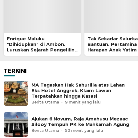
Enrique Maluku
Tak Sekadar Salurk
“Dihidupkan” di Ambon,
Bantuan, Pertamina
Luruskan Sejarah Pengeliling
Harapan Anak Yatim
Bumi Pertama Adalah Putra
Program Pertamina
Nusantara
TERKINI
MA Tegaskan Hak Sahurilla atas Lahan
Eks Hotel Anggrek, Klaim Lawan
Terpatahkan hingga Kasasi
Berita Utama
9 menit yang lalu
Ajukan 6 Novum, Raja Amahusu Mezaac
Silooy Tempuh PK ke Mahkamah Agung
Berita Utama
50 menit yang lalu