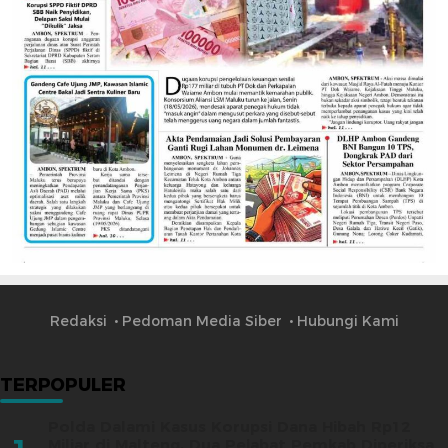
Redaksi
Pedoman Media Siber
Hubungi Kami
TERPOPULER
Polda Dalami Kasus Korupsi Dana Hibah Rp12
Miliar di Malteng, Dua Pejabat Pemkab Diperiksa