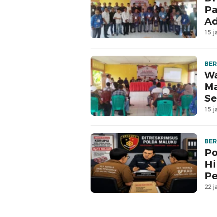
Pa
Ad
15 j
BER
Wa
Ma
Se
15 j
BER
Po
Hi
Pe
22 j