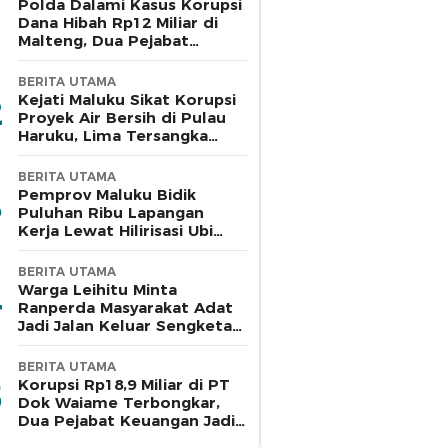
Polda Dalami Kasus Korupsi
Dana Hibah Rp12 Miliar di
Malteng, Dua Pejabat
Pemkab Diperiksa
BERITA UTAMA
Kejati Maluku Sikat Korupsi
Proyek Air Bersih di Pulau
Haruku, Lima Tersangka
Ditahan
BERITA UTAMA
Pemprov Maluku Bidik
Puluhan Ribu Lapangan
Kerja Lewat Hilirisasi Ubi
Kayu di Bursel
BERITA UTAMA
Warga Leihitu Minta
Ranperda Masyarakat Adat
Jadi Jalan Keluar Sengketa
Enam Dusun Tanjung Sial
BERITA UTAMA
Korupsi Rp18,9 Miliar di PT
Dok Waiame Terbongkar,
Dua Pejabat Keuangan Jadi
Tersangka