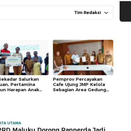
Tim Redaksi
Sekadar Salurkan
Pemprov Percayakan
uan, Pertamina
Cafe Ujung JMP Kelola
un Harapan Anak
Sebagian Area Gedung
m Lewat Program
Islamic Centre untuk
amina Berkah
Tempat Kuliner
ITA UTAMA
RD Maluku Dorong Ranperda Jadi