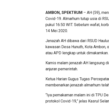
AMBON, SPEKTRUM
– AH (59), meni
Covid-19. Almarhum tutup usia di RS
pukul 16:50 WIT. Sebelum wafat, korb
14 Mei 2020.
Jenazah AH dibawa dari RSUD Haul
kawasan Desa Hunuth, Kota Ambon, ol
atau APD lengkap untuk dimakamkan.
Kamis malam jenazah AH langsung di
anjuran pemerintah.
Ketua Harian Gugus Tugas Percepatan
membenarkan jenazah almarhum telah
“Iya pemakaman malam ini di TPU D
protokol Covid-19,” jelas Kasrul Sel