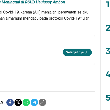
1
19 Meninggal di RSUD Haulussy Ambon
 Covid-19, karena (AH) menjalani perawatan selaku
an almarhum mengacu pada protokol Covid-19,” ujar
2
3
Selanjutnya
4
5
N: