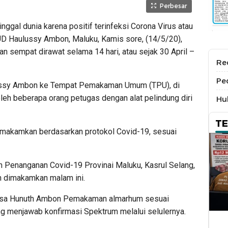
Perbesar
nggal dunia karena positif terinfeksi Corona Virus atau
UD Haulussy Ambon, Maluku, Kamis sore, (14/5/20),
an sempat dirawat selama 14 hari, atau sejak 30 April –
Re
Pe
ussy Ambon ke Tempat Pemakaman Umum (TPU), di
eh beberapa orang petugas dengan alat pelindung diri
Hu
T
makamkan berdasarkan protokol Covid-19, sesuai
 Penanganan Covid-19 Provinai Maluku, Kasrul Selang,
 dimakamkan malam ini.
esa Hunuth Ambon Pemakaman almarhum sesuai
ang menjawab konfirmasi Spektrum melalui selulernya.