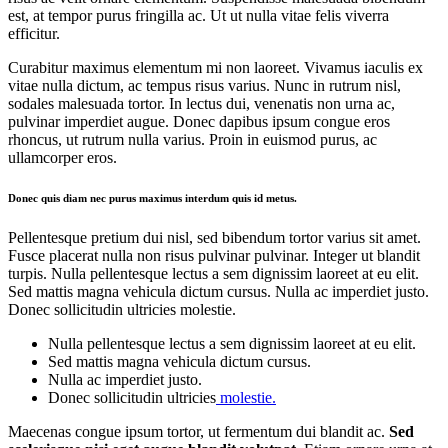
est, at tempor purus fringilla ac. Ut ut nulla vitae felis viverra
efficitur.
Curabitur maximus elementum mi non laoreet. Vivamus iaculis ex
vitae nulla dictum, ac tempus risus varius. Nunc in rutrum nisl,
sodales malesuada tortor. In lectus dui, venenatis non urna ac,
pulvinar imperdiet augue. Donec dapibus ipsum congue eros
rhoncus, ut rutrum nulla varius. Proin in euismod purus, ac
ullamcorper eros.
Donec quis diam nec purus maximus interdum quis id metus.
Pellentesque pretium dui nisl, sed bibendum tortor varius sit amet.
Fusce placerat nulla non risus pulvinar pulvinar. Integer ut blandit
turpis. Nulla pellentesque lectus a sem dignissim laoreet at eu elit.
Sed mattis magna vehicula dictum cursus. Nulla ac imperdiet justo.
Donec sollicitudin ultricies molestie.
Nulla pellentesque lectus a sem dignissim laoreet at eu elit.
Sed mattis magna vehicula dictum cursus.
Nulla ac imperdiet justo.
Donec sollicitudin ultricies
molestie.
Maecenas congue ipsum tortor, ut fermentum dui blandit ac.
Sed