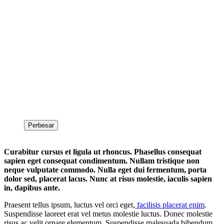
Perbesar
Curabitur cursus et ligula ut rhoncus. Phasellus consequat
sapien eget consequat condimentum. Nullam tristique non
neque vulputate commodo. Nulla eget dui fermentum, porta
dolor sed, placerat lacus. Nunc at risus molestie, iaculis sapien
in, dapibus ante.
Praesent tellus ipsum, luctus vel orci eget,
facilisis placerat enim
.
Suspendisse laoreet erat vel metus molestie luctus. Donec molestie
risus ac velit ornare elementum. Suspendisse malesuada bibendum