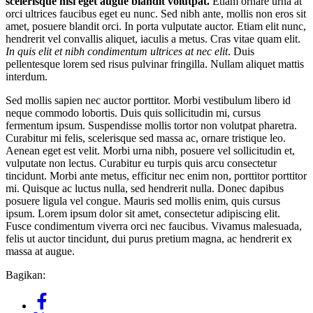
scelerisque nisi eget augue blandit volutpat.
Etiam ornare urna at
orci ultrices faucibus eget eu nunc. Sed nibh ante, mollis non eros sit
amet, posuere blandit orci. In porta vulputate auctor. Etiam elit nunc,
hendrerit vel convallis aliquet, iaculis a metus. Cras vitae quam elit.
In quis elit et nibh condimentum ultrices at nec elit
. Duis
pellentesque lorem sed risus pulvinar fringilla. Nullam aliquet mattis
interdum.
Sed mollis sapien nec auctor porttitor. Morbi vestibulum libero id
neque commodo lobortis. Duis quis sollicitudin mi, cursus
fermentum ipsum. Suspendisse mollis tortor non volutpat pharetra.
Curabitur mi felis, scelerisque sed massa ac, ornare tristique leo.
Aenean eget est velit. Morbi urna nibh, posuere vel sollicitudin et,
vulputate non lectus. Curabitur eu turpis quis arcu consectetur
tincidunt. Morbi ante metus, efficitur nec enim non, porttitor porttitor
mi. Quisque ac luctus nulla, sed hendrerit nulla. Donec dapibus
posuere ligula vel congue. Mauris sed mollis enim, quis cursus
ipsum. Lorem ipsum dolor sit amet, consectetur adipiscing elit.
Fusce condimentum viverra orci nec faucibus. Vivamus malesuada,
felis ut auctor tincidunt, dui purus pretium magna, ac hendrerit ex
massa at augue.
Bagikan: