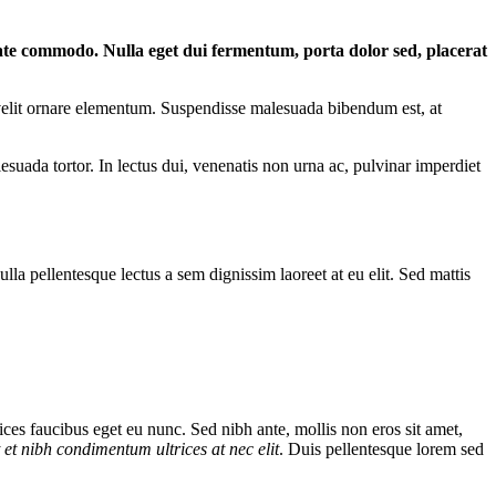
ate commodo. Nulla eget dui fermentum, porta dolor sed, placerat
c velit ornare elementum. Suspendisse malesuada bibendum est, at
uada tortor. In lectus dui, venenatis non urna ac, pulvinar imperdiet
ulla pellentesque lectus a sem dignissim laoreet at eu elit. Sed mattis
ices faucibus eget eu nunc. Sed nibh ante, mollis non eros sit amet,
t et nibh condimentum ultrices at nec elit
. Duis pellentesque lorem sed