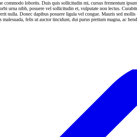
ue commodo lobortis. Duis quis sollicitudin mi, cursus fermentum ipsum.
orbi urna nibh, posuere vel sollicitudin et, vulputate non lectus. Curabit
drerit nulla. Donec dapibus posuere ligula vel congue. Mauris sed molli
 malesuada, felis ut auctor tincidunt, dui purus pretium magna, ac hend