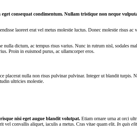
en eget consequat condimentum. Nullam tristique non neque vulput
endisse laoreet erat vel metus molestie luctus. Donec molestie risus a
nulla dictum, ac tempus risus varius. Nunc in rutrum nisl, sodales males
us. Proin in euismod purus, ac ullamcorper eros.
e placerat nulla non risus pulvinar pulvinar. Integer ut blandit turpis. N
udin ultricies molestie.
risque nisi eget augue blandit volutpat.
Etiam ornare urna at orci ultr
it vel convallis aliquet, iaculis a metus. Cras vitae quam elit.
In quis eli