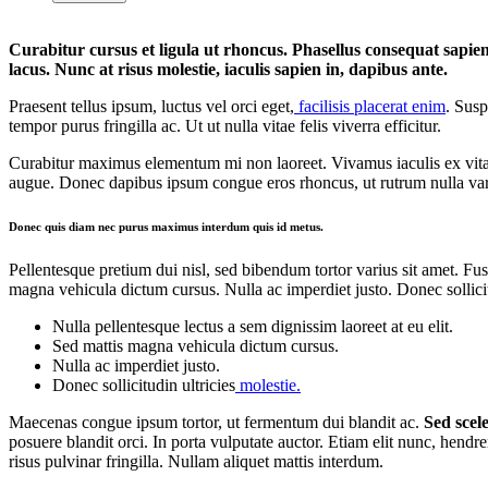
Curabitur cursus et ligula ut rhoncus. Phasellus consequat sapi
lacus. Nunc at risus molestie, iaculis sapien in, dapibus ante.
Praesent tellus ipsum, luctus vel orci eget,
facilisis placerat enim
. Susp
tempor purus fringilla ac. Ut ut nulla vitae felis viverra efficitur.
Curabitur maximus elementum mi non laoreet. Vivamus iaculis ex vitae 
augue. Donec dapibus ipsum congue eros rhoncus, ut rutrum nulla vari
Donec quis diam nec purus maximus interdum quis id metus.
Pellentesque pretium dui nisl, sed bibendum tortor varius sit amet. Fusc
magna vehicula dictum cursus. Nulla ac imperdiet justo. Donec sollicit
Nulla pellentesque lectus a sem dignissim laoreet at eu elit.
Sed mattis magna vehicula dictum cursus.
Nulla ac imperdiet justo.
Donec sollicitudin ultricies
molestie.
Maecenas congue ipsum tortor, ut fermentum dui blandit ac.
Sed scele
posuere blandit orci. In porta vulputate auctor. Etiam elit nunc, hendrer
risus pulvinar fringilla. Nullam aliquet mattis interdum.