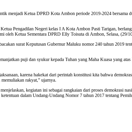
dilantik menjadi Ketua DPRD Kota Ambon periode 2019-2024 bersama d
tua Pengadilan Negeri kelas I A Kota Ambon Pasti Tarigan, berlang
i oleh Ketua Sementara DPRD Elly Toisuta di Ambon, Selasa, (29/10
mbacakan surat Keputusan Gubernur Maluku nomor 240 tahun 2019 t
manjatkan puji dan syukur kepada Tuhan yang Maha Kuasa yang atas 
ksanaan, karena hakekat dari perintah konstitusi kita bahwa demokra
k memuliakan rakyat,” ujarnya.
elaskan, kegiatan ini sebagai rangkaian dari proses demokrasi nasio
 ketentuan dalam Undang-Undang Nomor 7 tahun 2017 tentang Pemil