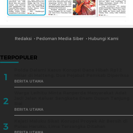
Redaksi
Pedoman Media Siber
Hubungi Kami
TERPOPULER
Polda Dalami Kasus Korupsi Dana Hibah Rp12
1
Miliar di Malteng, Dua Pejabat Pemkab Diperiksa
BERITA UTAMA
Warga Leihitu Minta Ranperda Masyarakat Adat
Jadi Jalan Keluar Sengketa Enam Dusun Tanjung
2
Sial
BERITA UTAMA
Kejati Maluku Sikat Korupsi Proyek Air Bersih di
3
Pulau Haruku, Lima Tersangka Ditahan
BERITA UTAMA