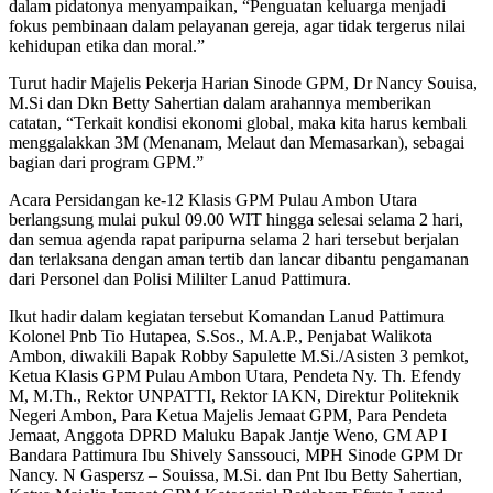
dalam pidatonya menyampaikan, “Penguatan keluarga menjadi
fokus pembinaan dalam pelayanan gereja, agar tidak tergerus nilai
kehidupan etika dan moral.”
Turut hadir Majelis Pekerja Harian Sinode GPM, Dr Nancy Souisa,
M.Si dan Dkn Betty Sahertian dalam arahannya memberikan
catatan, “Terkait kondisi ekonomi global, maka kita harus kembali
menggalakkan 3M (Menanam, Melaut dan Memasarkan), sebagai
bagian dari program GPM.”
Acara Persidangan ke-12 Klasis GPM Pulau Ambon Utara
berlangsung mulai pukul 09.00 WIT hingga selesai selama 2 hari,
dan semua agenda rapat paripurna selama 2 hari tersebut berjalan
dan terlaksana dengan aman tertib dan lancar dibantu pengamanan
dari Personel dan Polisi Mililter Lanud Pattimura.
Ikut hadir dalam kegiatan tersebut Komandan Lanud Pattimura
Kolonel Pnb Tio Hutapea, S.Sos., M.A.P., Penjabat Walikota
Ambon, diwakili Bapak Robby Sapulette M.Si./Asisten 3 pemkot,
Ketua Klasis GPM Pulau Ambon Utara, Pendeta Ny. Th. Efendy
M, M.Th., Rektor UNPATTI, Rektor IAKN, Direktur Politeknik
Negeri Ambon, Para Ketua Majelis Jemaat GPM, Para Pendeta
Jemaat, Anggota DPRD Maluku Bapak Jantje Weno, GM AP I
Bandara Pattimura Ibu Shively Sanssouci, MPH Sinode GPM Dr
Nancy. N Gaspersz – Souissa, M.Si. dan Pnt Ibu Betty Sahertian,