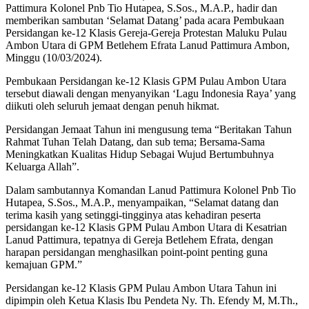
Pattimura Kolonel Pnb Tio Hutapea, S.Sos., M.A.P., hadir dan
memberikan sambutan ‘Selamat Datang’ pada acara Pembukaan
Persidangan ke-12 Klasis Gereja-Gereja Protestan Maluku Pulau
Ambon Utara di GPM Betlehem Efrata Lanud Pattimura Ambon,
Minggu (10/03/2024).
Pembukaan Persidangan ke-12 Klasis GPM Pulau Ambon Utara
tersebut diawali dengan menyanyikan ‘Lagu Indonesia Raya’ yang
diikuti oleh seluruh jemaat dengan penuh hikmat.
Persidangan Jemaat Tahun ini mengusung tema “Beritakan Tahun
Rahmat Tuhan Telah Datang, dan sub tema; Bersama-Sama
Meningkatkan Kualitas Hidup Sebagai Wujud Bertumbuhnya
Keluarga Allah”.
Dalam sambutannya Komandan Lanud Pattimura Kolonel Pnb Tio
Hutapea, S.Sos., M.A.P., menyampaikan, “Selamat datang dan
terima kasih yang setinggi-tingginya atas kehadiran peserta
persidangan ke-12 Klasis GPM Pulau Ambon Utara di Kesatrian
Lanud Pattimura, tepatnya di Gereja Betlehem Efrata, dengan
harapan persidangan menghasilkan point-point penting guna
kemajuan GPM.”
Persidangan ke-12 Klasis GPM Pulau Ambon Utara Tahun ini
dipimpin oleh Ketua Klasis Ibu Pendeta Ny. Th. Efendy M, M.Th.,