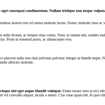
en eget consequat condimentum. Nullam tristique non neque vulput
endisse laoreet erat vel metus molestie luctus. Donec molestie risus a
nulla dictum, ac tempus risus varius. Nunc in rutrum nisl, sodales males
us. Proin in euismod purus, ac ullamcorper eros.
e placerat nulla non risus pulvinar pulvinar. Integer ut blandit turpis. N
udin ultricies molestie.
risque nisi eget augue blandit volutpat.
Etiam ornare urna at orci ultr
it vel convallis aliquet, iaculis a metus. Cras vitae quam elit.
In quis eli