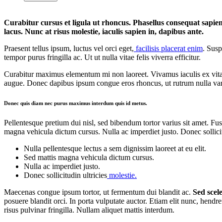
Curabitur cursus et ligula ut rhoncus. Phasellus consequat sapi
lacus. Nunc at risus molestie, iaculis sapien in, dapibus ante.
Praesent tellus ipsum, luctus vel orci eget,
facilisis placerat enim
. Susp
tempor purus fringilla ac. Ut ut nulla vitae felis viverra efficitur.
Curabitur maximus elementum mi non laoreet. Vivamus iaculis ex vitae 
augue. Donec dapibus ipsum congue eros rhoncus, ut rutrum nulla vari
Donec quis diam nec purus maximus interdum quis id metus.
Pellentesque pretium dui nisl, sed bibendum tortor varius sit amet. Fusc
magna vehicula dictum cursus. Nulla ac imperdiet justo. Donec sollicit
Nulla pellentesque lectus a sem dignissim laoreet at eu elit.
Sed mattis magna vehicula dictum cursus.
Nulla ac imperdiet justo.
Donec sollicitudin ultricies
molestie.
Maecenas congue ipsum tortor, ut fermentum dui blandit ac.
Sed scele
posuere blandit orci. In porta vulputate auctor. Etiam elit nunc, hendrer
risus pulvinar fringilla. Nullam aliquet mattis interdum.