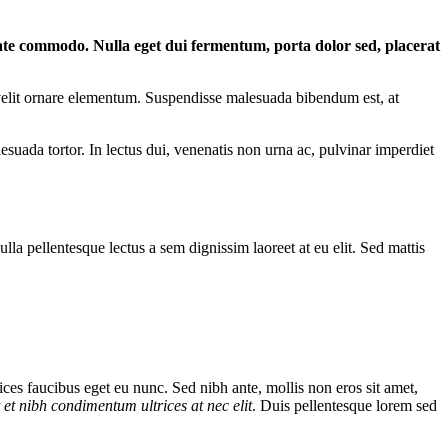
ate commodo. Nulla eget dui fermentum, porta dolor sed, placerat
c velit ornare elementum. Suspendisse malesuada bibendum est, at
uada tortor. In lectus dui, venenatis non urna ac, pulvinar imperdiet
ulla pellentesque lectus a sem dignissim laoreet at eu elit. Sed mattis
ices faucibus eget eu nunc. Sed nibh ante, mollis non eros sit amet,
t et nibh condimentum ultrices at nec elit
. Duis pellentesque lorem sed