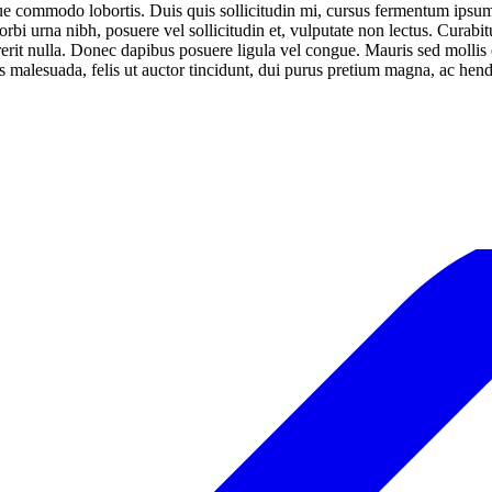
ue commodo lobortis. Duis quis sollicitudin mi, cursus fermentum ipsum.
orbi urna nibh, posuere vel sollicitudin et, vulputate non lectus. Curabit
drerit nulla. Donec dapibus posuere ligula vel congue. Mauris sed molli
 malesuada, felis ut auctor tincidunt, dui purus pretium magna, ac hend