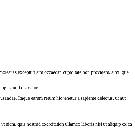
olestias excepturi sint occaecati cupiditate non provident, similique
uptas nulla pariatur.
cusandae. Itaque earum rerum hic tenetur a sapiente delectus, ut aut
eniam, quis nostrud exercitation ullamco laboris nisi ut aliquip ex ea