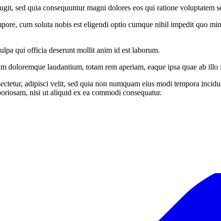
ugit, sed quia consequuntur magni dolores eos qui ratione voluptatem s
empore, cum soluta nobis est eligendi optio cumque nihil impedit quo m
ulpa qui officia deserunt mollit anim id est laborum.
um doloremque laudantium, totam rem aperiam, eaque ipsa quae ab illo inv
ectetur, adipisci velit, sed quia non numquam eius modi tempora incid
boriosam, nisi ut aliquid ex ea commodi consequatur.