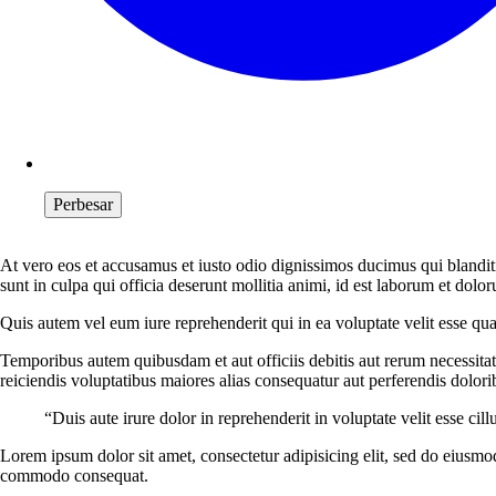
Perbesar
At vero eos et accusamus et iusto odio dignissimos ducimus qui blanditi
sunt in culpa qui officia deserunt mollitia animi, id est laborum et dolo
Quis autem vel eum iure reprehenderit qui in ea voluptate velit esse qu
Temporibus autem quibusdam et aut officiis debitis aut rerum necessitat
reiciendis voluptatibus maiores alias consequatur aut perferendis dolorib
“Duis aute irure dolor in reprehenderit in voluptate velit esse cil
Lorem ipsum dolor sit amet, consectetur adipisicing elit, sed do eiusmo
commodo consequat.