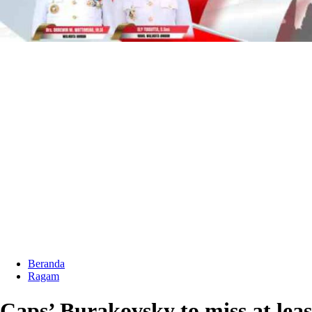
Beranda
Ragam
Caps’ Burakovsky to miss at lea