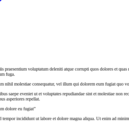
is praesentium voluptatum deleniti atque corrupti quos dolores et quas m
rum fuga.
am nihil molestiae consequatur, vel illum qui dolorem eum fugiat quo vol
ibus saepe eveniet ut et voluptates repudiandae sint et molestiae non re
us asperiores repellat.
lum dolore eu fugiat”
d tempor incididunt ut labore et dolore magna aliqua. Ut enim ad minim v