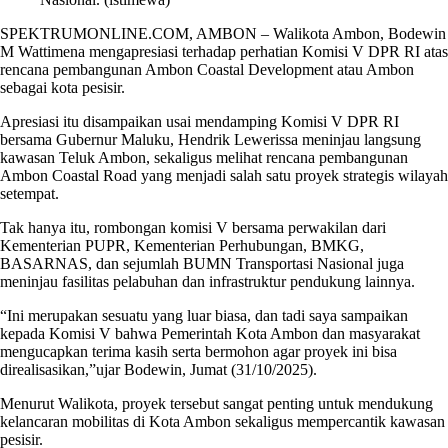
SPEKTRUMONLINE.COM, AMBON – Walikota Ambon, Bodewin
M Wattimena mengapresiasi terhadap perhatian Komisi V DPR RI atas
rencana pembangunan Ambon Coastal Development atau Ambon
sebagai kota pesisir.
Apresiasi itu disampaikan usai mendamping Komisi V DPR RI
bersama Gubernur Maluku, Hendrik Lewerissa meninjau langsung
kawasan Teluk Ambon, sekaligus melihat rencana pembangunan
Ambon Coastal Road yang menjadi salah satu proyek strategis wilayah
setempat.
Tak hanya itu, rombongan komisi V bersama perwakilan dari
Kementerian PUPR, Kementerian Perhubungan, BMKG,
BASARNAS, dan sejumlah BUMN Transportasi Nasional juga
meninjau fasilitas pelabuhan dan infrastruktur pendukung lainnya.
“Ini merupakan sesuatu yang luar biasa, dan tadi saya sampaikan
kepada Komisi V bahwa Pemerintah Kota Ambon dan masyarakat
mengucapkan terima kasih serta bermohon agar proyek ini bisa
direalisasikan,”ujar Bodewin, Jumat (31/10/2025).
Menurut Walikota, proyek tersebut sangat penting untuk mendukung
kelancaran mobilitas di Kota Ambon sekaligus mempercantik kawasan
pesisir.