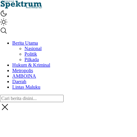
spektrumonline.com
Berita Utama
Nasional
Politik
Pilkada
Hukum & Kriminal
Metropolis
AMBOINA
Daerah
Lintas Maluku