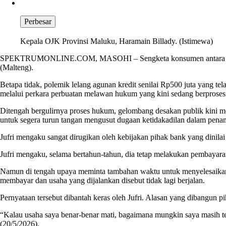
Perbesar
Kepala OJK Provinsi Maluku, Haramain Billady. (Istimewa)
SPEKTRUMONLINE.COM, MASOHI – Sengketa konsumen antara pemilik
(Malteng).
Betapa tidak, polemik lelang agunan kredit senilai Rp500 juta yang te
melalui perkara perbuatan melawan hukum yang kini sedang berproses
Ditengah bergulirnya proses hukum, gelombang desakan publik kini 
untuk segera turun tangan mengusut dugaan ketidakadilan dalam penang
Jufri mengaku sangat dirugikan oleh kebijakan pihak bank yang dinil
Jufri mengaku, selama bertahun-tahun, dia tetap melakukan pembayaran 
Namun di tengah upaya meminta tambahan waktu untuk menyelesaikan 
membayar dan usaha yang dijalankan disebut tidak lagi berjalan.
Pernyataan tersebut dibantah keras oleh Jufri. Alasan yang dibangun 
“Kalau usaha saya benar-benar mati, bagaimana mungkin saya masih te
(20/5/2026).