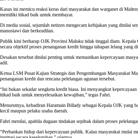
Kasus ini memicu reaksi keras dari masyarakat dan warganet di Malten
memiliki itikad baik untuk membayar.
Di media sosial, sejumlah netizen mengecam kebijakan yang dinilai 
manusiawi dan berkeadilan.
Publik kini berharap OJK Provinsi Maluku tidak tinggal diam. Kepa
secara objektif proses penanganan kredit hingga tahapan lelang yang
Desakan tersebut dinilai penting untuk memastikan kepercayaan masya
adil.
Ketua LSM Pusat Kajian Strategis dan Pengembangan Masyarakat Malu
penanganan kredit dan rencana pelelangan agunan tersebut.
“Ini bukan sekadar sengketa kredit biasa. Ini menyangkut kepercayaan
itikad baik untuk menyelesaikan kewajiban,” tegas Fahri.
Menurutnya, kehadiran Haramain Billady sebagai Kepala OJK yang ba
kecil maupun pelaku usaha daerah.
Fahri menilai, apabila dugaan tindakan sepihak dalam proses pelelanga
“Perbankan hidup dari kepercayaan publik. Kalau masyarakat mulai mel
institusi secara keseluruhan,” ujarnya.