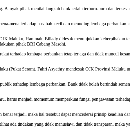
g. Banyak pihak menilai langkah bank terlalu terburu-buru dan terkes
semena-mena terhadap nasabah kecil dan menuding lembaga perbankan 
la OJK Maluku, Haramain Billady didesak menunjukkan keberpihakan 
 dilakukan pihak BRI Cabang Masohi.
rakat terhadap lembaga perbankan tetap terjaga dan tidak muncul kes
ku (Pukat Seram), Fahri Asyathry mendesak OJK Provinsi Maluku unt
 publik terhadap lembaga perbankan. Bank tidak boleh bertindak semena
ru, harus menjadi momentum memperkuat fungsi pengawasan terhadap 
n benar terjadi, maka hal tersebut dapat mencederai prinsip keadilan d
ihat ada tindakan yang tidak manusiawi dan tidak transparan, maka yan