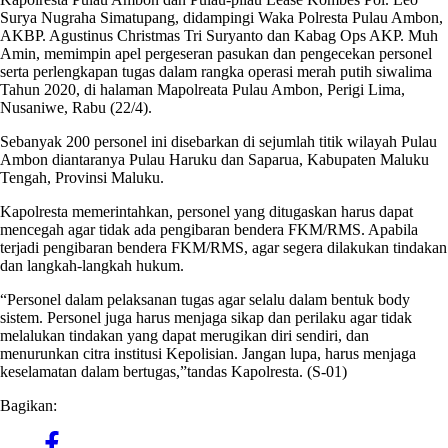
Surya Nugraha Simatupang, didampingi Waka Polresta Pulau Ambon,
AKBP. Agustinus Christmas Tri Suryanto dan Kabag Ops AKP. Muh
Amin, memimpin apel pergeseran pasukan dan pengecekan personel
serta perlengkapan tugas dalam rangka operasi merah putih siwalima
Tahun 2020, di halaman Mapolreata Pulau Ambon, Perigi Lima,
Nusaniwe, Rabu (22/4).
Sebanyak 200 personel ini disebarkan di sejumlah titik wilayah Pulau
Ambon diantaranya Pulau Haruku dan Saparua, Kabupaten Maluku
Tengah, Provinsi Maluku.
Kapolresta memerintahkan, personel yang ditugaskan harus dapat
mencegah agar tidak ada pengibaran bendera FKM/RMS. Apabila
terjadi pengibaran bendera FKM/RMS, agar segera dilakukan tindakan
dan langkah-langkah hukum.
“Personel dalam pelaksanan tugas agar selalu dalam bentuk body
sistem. Personel juga harus menjaga sikap dan perilaku agar tidak
melalukan tindakan yang dapat merugikan diri sendiri, dan
menurunkan citra institusi Kepolisian. Jangan lupa, harus menjaga
keselamatan dalam bertugas,”tandas Kapolresta. (S-01)
Bagikan: