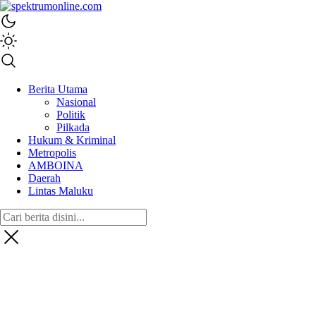
spektrumonline.com
Berita Utama
Nasional
Politik
Pilkada
Hukum & Kriminal
Metropolis
AMBOINA
Daerah
Lintas Maluku