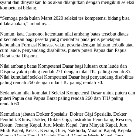
syarat dan dinyatakan lolos akan dilanjutkan dengan mengikuti seleksi
kompetensi bidang.
“Semoga pada bulan Maret 2020 seleksi tes kompetensi bidang bisa
dilaksanakan,” imbuhnya.
Namun, kata Jasmono, ketentuan nilai ambang batas tersebut diatas
dikecualikan bagi peserta yang mendaftar pada jenis penetapan
kebutuhan Formasi Khusus, yakni peserta dengan lulusan terbaik atau
cum laude, penyandang disabilitas, putera-puteri Papua dan Papua
Barat serta Dispora.
Nilai ambang batas Kompetensi Dasar bagi lulusan cum laude dan
Dispora yakni paling rendah 271 dengan nilai TIU paling rendah 85.
Nilai kumulatif seleksi Kompetensi Dasar bagi penyandang disabilitas
paling rendah 260 dengan nilai TIU paling rendah 70.
Sedangkan nilai komulatif Seleksi Kompetensi Dasar untuk putera dan
puteri Papua dan Papua Barat paling rendah 260 dan TIU paling
rendah 60.
Kemudian jabatan Dokter Spesialis, Dokter Gigi Spesialis, Dokter
Pendidik Klinis, Dokter, Dokter Gigi, Instruktur Penerbang, Rescuer,
Bosun, Jenang Kapal, Juru Mesin Kapal, Juru Minyak Kapal, Juru
Mudi Kapal, Kelasi, Kerani, Oiler, Nakhoda, Mualim Kapal, Kepala
Kamar Mesin Kapal, Masinis Kapal, Mandor Mesin Kapal, Juru