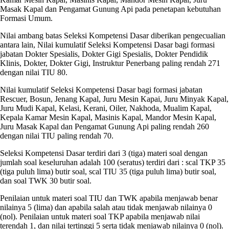
Masak Kapal dan Pengamat Gunung Api pada penetapan kebutuhan
Formasi Umum.
Nilai ambang batas Seleksi Kompetensi Dasar diberikan pengecualian
antara lain, Nilai kumulatif Seleksi Kompetensi Dasar bagi formasi
jabatan Dokter Spesialis, Dokter Gigi Spesialis, Dokter Pendidik
Klinis, Dokter, Dokter Gigi, Instruktur Penerbang paling rendah 271
dengan nilai TIU 80.
Nilai kumulatif Seleksi Kompetensi Dasar bagi formasi jabatan
Rescuer, Bosun, Jenang Kapal, Juru Mesin Kapai, Juru Minyak Kapal,
Juru Mudi Kapal, Kelasi, Kerani, Oiler, Nakhoda, Mualim Kapal,
Kepala Kamar Mesin Kapal, Masinis Kapal, Mandor Mesin Kapal,
Juru Masak Kapal dan Pengamat Gunung Api paling rendah 260
dengan nilai TIU paling rendah 70.
Seleksi Kompetensi Dasar terdiri dari 3 (tiga) materi soal dengan
jumlah soal keseluruhan adalah 100 (seratus) terdiri dari : scal TKP 35
(tiga puluh lima) butir soal, scal TIU 35 (tiga puluh lima) butir soal,
dan soal TWK 30 butir soal.
Penilaian untuk materi soal TIU dan TWK apabila menjawab benar
nilainya 5 (lima) dan apabila salah atau tidak menjawab nilainya 0
(nol). Penilaian untuk materi soal TKP apabila menjawab nilai
terendah 1, dan nilai tertinggi 5 serta tidak menjawab nilainya 0 (nol).