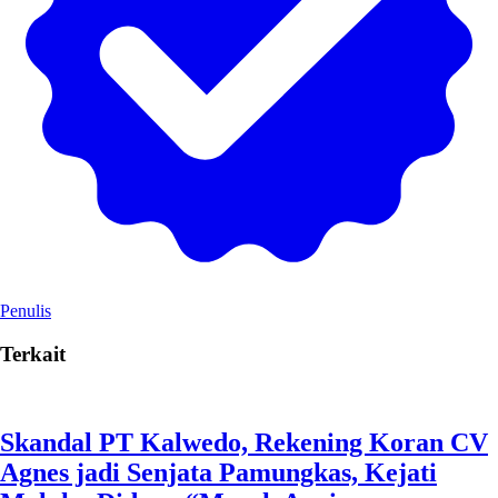
Penulis
Terkait
Skandal PT Kalwedo, Rekening Koran CV
Agnes jadi Senjata Pamungkas, Kejati