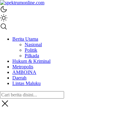
spektrumonline.com
Berita Utama
Nasional
Politik
Pilkada
Hukum & Kriminal
Metropolis
AMBOINA
Daerah
Lintas Maluku