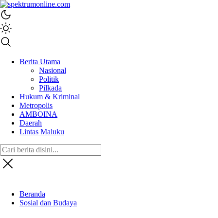
spektrumonline.com
Berita Utama
Nasional
Politik
Pilkada
Hukum & Kriminal
Metropolis
AMBOINA
Daerah
Lintas Maluku
Beranda
Sosial dan Budaya