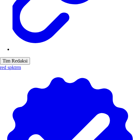
Tim Redaksi
red spktrm