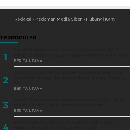
Redaksi
Pedoman Media Siber
Hubungi Kami
TERPOPULER
Polda Dalami Kasus Korupsi Dana Hibah Rp12
1
Miliar di Malteng, Dua Pejabat Pemkab Diperiksa
BERITA UTAMA
Warga Leihitu Minta Ranperda Masyarakat Adat
Jadi Jalan Keluar Sengketa Enam Dusun Tanjung
2
Sial
BERITA UTAMA
Kejati Maluku Sikat Korupsi Proyek Air Bersih di
3
Pulau Haruku, Lima Tersangka Ditahan
BERITA UTAMA
DPRD Maluku Dorong Ranperda Jadi Payung
4
Hukum Pengakuan Masyarakat Adat