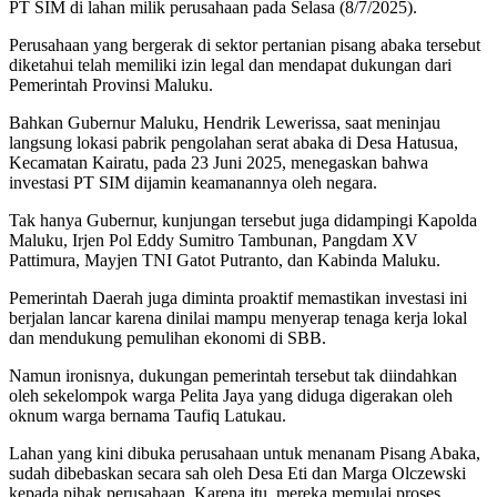
PT SIM di lahan milik perusahaan pada Selasa (8/7/2025).
Perusahaan yang bergerak di sektor pertanian pisang abaka tersebut
diketahui telah memiliki izin legal dan mendapat dukungan dari
Pemerintah Provinsi Maluku.
Bahkan Gubernur Maluku, Hendrik Lewerissa, saat meninjau
langsung lokasi pabrik pengolahan serat abaka di Desa Hatusua,
Kecamatan Kairatu, pada 23 Juni 2025, menegaskan bahwa
investasi PT SIM dijamin keamanannya oleh negara.
Tak hanya Gubernur, kunjungan tersebut juga didampingi Kapolda
Maluku, Irjen Pol Eddy Sumitro Tambunan, Pangdam XV
Pattimura, Mayjen TNI Gatot Putranto, dan Kabinda Maluku.
Pemerintah Daerah juga diminta proaktif memastikan investasi ini
berjalan lancar karena dinilai mampu menyerap tenaga kerja lokal
dan mendukung pemulihan ekonomi di SBB.
Namun ironisnya, dukungan pemerintah tersebut tak diindahkan
oleh sekelompok warga Pelita Jaya yang diduga digerakan oleh
oknum warga bernama Taufiq Latukau.
Lahan yang kini dibuka perusahaan untuk menanam Pisang Abaka,
sudah dibebaskan secara sah oleh Desa Eti dan Marga Olczewski
kepada pihak perusahaan. Karena itu, mereka memulai proses