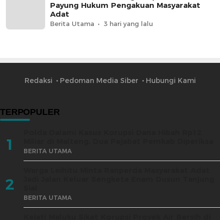
Payung Hukum Pengakuan Masyarakat
Adat
Berita Utama
3 hari yang lalu
Redaksi
Pedoman Media Siber
Hubungi Kami
TERPOPULER
Polda Dalami Kasus Korupsi Dana Hibah Rp12
1
Miliar di Malteng, Dua Pejabat Pemkab Diperiksa
BERITA UTAMA
Warga Leihitu Minta Ranperda Masyarakat Adat
Jadi Jalan Keluar Sengketa Enam Dusun Tanjung
2
Sial
BERITA UTAMA
Kejati Maluku Sikat Korupsi Proyek Air Bersih di