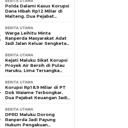
BERITA UTAMA
Polda Dalami Kasus Korupsi
Dana Hibah Rp12 Miliar di
Malteng, Dua Pejabat
Pemkab Diperiksa
BERITA UTAMA
Warga Leihitu Minta
Ranperda Masyarakat Adat
Jadi Jalan Keluar Sengketa
Enam Dusun Tanjung Sial
BERITA UTAMA
Kejati Maluku Sikat Korupsi
Proyek Air Bersih di Pulau
Haruku, Lima Tersangka
Ditahan
BERITA UTAMA
Korupsi Rp18,9 Miliar di PT
Dok Waiame Terbongkar,
Dua Pejabat Keuangan Jadi
Tersangka
BERITA UTAMA
DPRD Maluku Dorong
Ranperda Jadi Payung
Hukum Pengakuan