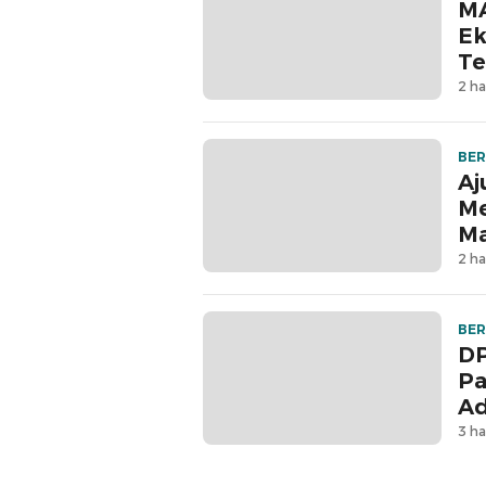
MA
Ek
Te
2 ha
BER
Aj
Me
M
2 ha
BER
DP
Pa
Ad
3 ha