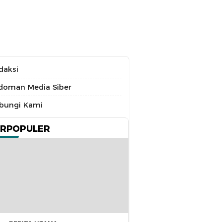
daksi
doman Media Siber
bungi Kami
ERPOPULER