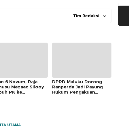
Tim Redaksi
an 6 Novum, Raja
DPRD Maluku Dorong
usu Mezaac Silooy
Ranperda Jadi Payung
uh PK ke
Hukum Pengakuan
kamah Agung
Masyarakat Adat
ITA UTAMA