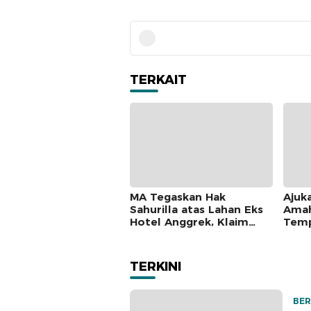
TERKAIT
MA Tegaskan Hak
Ajuk
Sahurilla atas Lahan Eks
Amah
Hotel Anggrek, Klaim
Temp
Lawan Terpatahkan
Mah
hingga Kasasi
TERKINI
BER