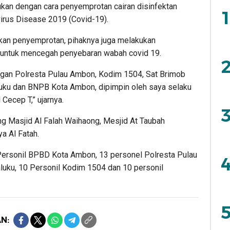
kukan dengan cara penyemprotan cairan disinfektan
1
irus Disease 2019 (Covid-19).
ukan penyemprotan, pihaknya juga melakukan
, untuk mencegah penyebaran wabah covid 19.
2
ungan Polresta Pulau Ambon, Kodim 1504, Sat Brimob
uku dan BNPB Kota Ambon, dipimpin oleh saya selaku
Cecep T,” ujarnya.
3
ng Masjid Al Falah Waihaong, Mesjid At Taubah
a Al Fatah.
 Personil BPBD Kota Ambon, 13 personel Polresta Pulau
4
luku, 10 Personil Kodim 1504 dan 10 personil
5
N: