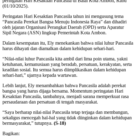
peringatan Hari Kesaktian Pancasila di Balai Kota Ambon, Rabu
(01/10/2025).
Peringatan Hari Kesaktian Pancasila tahun ini mengusung tema
“Pancasila Perekat Bangsa Menuju Indonesia Raya” dan dihadiri
oleh jajaran Organisasi Perangkat Daerah (OPD) serta Aparatur
Sipil Negara (ASN) lingkup Pemerintah Kota Ambon.
Dalam kesempatan itu, Ely menekankan bahwa nilai luhur Pancasila
harus dihayati dan diamalkan dalam kehidupan sehari-hari.
“Nilai-nilai luhur Pancasila kita ambil dari lima poin utama, yakni
ketuhanan, kemanusiaan yang beradab, persatuan, kerakyatan, serta
keadilan sosial. Itu semua harus diimplikasikan dalam kehidupan
sehari-hari,” ujarnya kepada wartawan.
Lebih lanjut, Ely menambahkan bahwa Pancasila adalah perekat
bangsa yang harus dijaga bersama. Momentum peringatan Hari
Kesaktian Pancasila, tambahnya, menjadi sarana memperkuat rasa
persaudaraan dan persatuan di tengah masyarakat.
“Saya berharap nilai-nilai Pancasila tetap terjaga dan membangun,
sekaligus mencegah hal-hal yang tidak diinginkan dalam kehidupan
bermasyarakat,” tutupnya.
(S-18)
Bagikan: