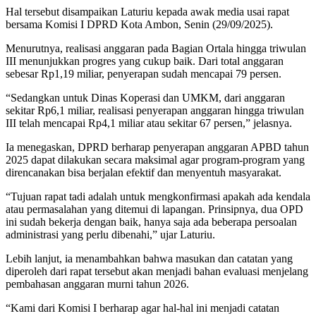
Hal tersebut disampaikan Laturiu kepada awak media usai rapat
bersama Komisi I DPRD Kota Ambon, Senin (29/09/2025).
Menurutnya, realisasi anggaran pada Bagian Ortala hingga triwulan
III menunjukkan progres yang cukup baik. Dari total anggaran
sebesar Rp1,19 miliar, penyerapan sudah mencapai 79 persen.
“Sedangkan untuk Dinas Koperasi dan UMKM, dari anggaran
sekitar Rp6,1 miliar, realisasi penyerapan anggaran hingga triwulan
III telah mencapai Rp4,1 miliar atau sekitar 67 persen,” jelasnya.
Ia menegaskan, DPRD berharap penyerapan anggaran APBD tahun
2025 dapat dilakukan secara maksimal agar program-program yang
direncanakan bisa berjalan efektif dan menyentuh masyarakat.
“Tujuan rapat tadi adalah untuk mengkonfirmasi apakah ada kendala
atau permasalahan yang ditemui di lapangan. Prinsipnya, dua OPD
ini sudah bekerja dengan baik, hanya saja ada beberapa persoalan
administrasi yang perlu dibenahi,” ujar Laturiu.
Lebih lanjut, ia menambahkan bahwa masukan dan catatan yang
diperoleh dari rapat tersebut akan menjadi bahan evaluasi menjelang
pembahasan anggaran murni tahun 2026.
“Kami dari Komisi I berharap agar hal-hal ini menjadi catatan