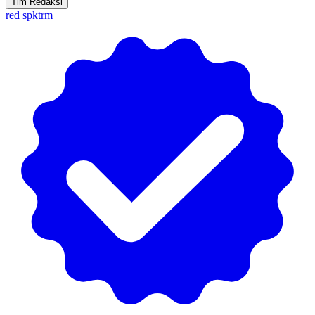
Tim Redaksi
red spktrm