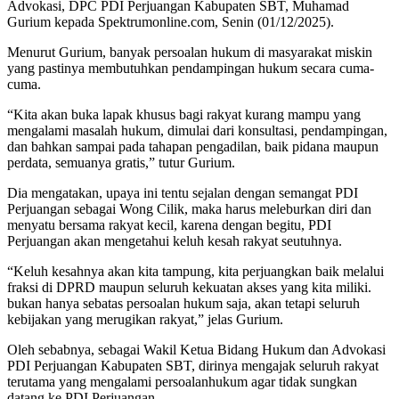
Advokasi, DPC PDI Perjuangan Kabupaten SBT, Muhamad
Gurium kepada Spektrumonline.com, Senin (01/12/2025).
Menurut Gurium, banyak persoalan hukum di masyarakat miskin
yang pastinya membutuhkan pendampingan hukum secara cuma-
cuma.
“Kita akan buka lapak khusus bagi rakyat kurang mampu yang
mengalami masalah hukum, dimulai dari konsultasi, pendampingan,
dan bahkan sampai pada tahapan pengadilan, baik pidana maupun
perdata, semuanya gratis,” tutur Gurium.
Dia mengatakan, upaya ini tentu sejalan dengan semangat PDI
Perjuangan sebagai Wong Cilik, maka harus meleburkan diri dan
menyatu bersama rakyat kecil, karena dengan begitu, PDI
Perjuangan akan mengetahui keluh kesah rakyat seutuhnya.
“Keluh kesahnya akan kita tampung, kita perjuangkan baik melalui
fraksi di DPRD maupun seluruh kekuatan akses yang kita miliki.
bukan hanya sebatas persoalan hukum saja, akan tetapi seluruh
kebijakan yang merugikan rakyat,” jelas Gurium.
Oleh sebabnya, sebagai Wakil Ketua Bidang Hukum dan Advokasi
PDI Perjuangan Kabupaten SBT, dirinya mengajak seluruh rakyat
terutama yang mengalami persoalanhukum agar tidak sungkan
datang ke PDI Perjuangan.