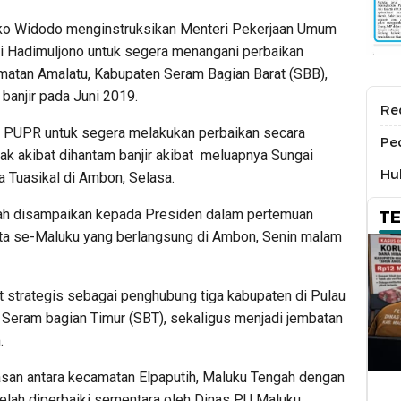
o Widodo menginstruksikan Menteri Pekerjaan Umum
 Hadimuljono untuk segera menangani perbaikan
matan Amalatu, Kabupaten Seram Bagian Barat (SBB),
banjir pada Juni 2019.
Re
i PUPR untuk segera melakukan perbaikan secara
Pe
k akibat dihantam banjir akibat meluapnya Sungai
Hu
a Tuasikal di Ambon, Selasa.
lah disampaikan kepada Presiden dalam pertemuan
T
ota se-Maluku yang berlangsung di Ambon, Senin malam
t strategis sebagai penghubung tiga kabupaten di Pulau
Seram bagian Timur (SBT), sekaligus menjadi jembatan
.
asan antara kecamatan Elpaputih, Maluku Tengah dengan
elah diperbaiki sementara oleh Dinas PU Maluku