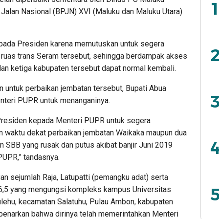
1
Jalan Nasional (BPJN) XVI (Maluku dan Maluku Utara)
pada Presiden karena memutuskan untuk segera
2
i ruas trans Seram tersebut, sehingga berdampak akses
an ketiga kabupaten tersebut dapat normal kembali.
 untuk perbaikan jembatan tersebut, Bupati Abua
3
teri PUPR untuk menanganinya.
i Presiden kepada Menteri PUPR untuk segera
 waktu dekat perbaikan jembatan Waikaka maupun dua
4
n SBB yang rusak dan putus akibat banjir Juni 2019
PUPR,” tandasnya.
n sejumlah Raja, Latupatti (pemangku adat) serta
5
6,5 yang mengungsi kompleks kampus Universitas
lehu, kecamatan Salatuhu, Pulau Ambon, kabupaten
enarkan bahwa dirinya telah memerintahkan Menteri