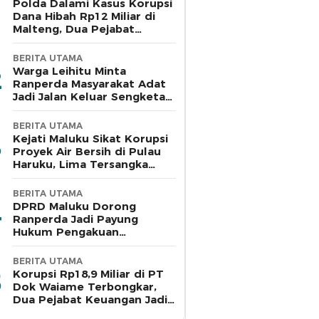
Polda Dalami Kasus Korupsi
Dana Hibah Rp12 Miliar di
Malteng, Dua Pejabat
Pemkab Diperiksa
BERITA UTAMA
Warga Leihitu Minta
Ranperda Masyarakat Adat
Jadi Jalan Keluar Sengketa
Enam Dusun Tanjung Sial
BERITA UTAMA
Kejati Maluku Sikat Korupsi
Proyek Air Bersih di Pulau
Haruku, Lima Tersangka
Ditahan
BERITA UTAMA
DPRD Maluku Dorong
Ranperda Jadi Payung
Hukum Pengakuan
Masyarakat Adat
BERITA UTAMA
Korupsi Rp18,9 Miliar di PT
Dok Waiame Terbongkar,
Dua Pejabat Keuangan Jadi
Tersangka