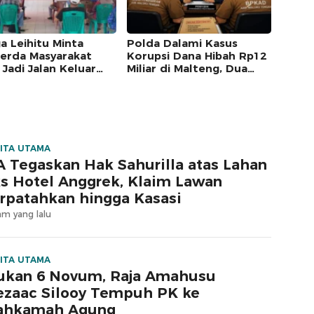
a Leihitu Minta
Polda Dalami Kasus
erda Masyarakat
Korupsi Dana Hibah Rp12
 Jadi Jalan Keluar
Miliar di Malteng, Dua
keta Enam Dusun
Pejabat Pemkab
ung Sial
Diperiksa
ITA UTAMA
 Tegaskan Hak Sahurilla atas Lahan
s Hotel Anggrek, Klaim Lawan
rpatahkan hingga Kasasi
am yang lalu
ITA UTAMA
ukan 6 Novum, Raja Amahusu
zaac Silooy Tempuh PK ke
ahkamah Agung