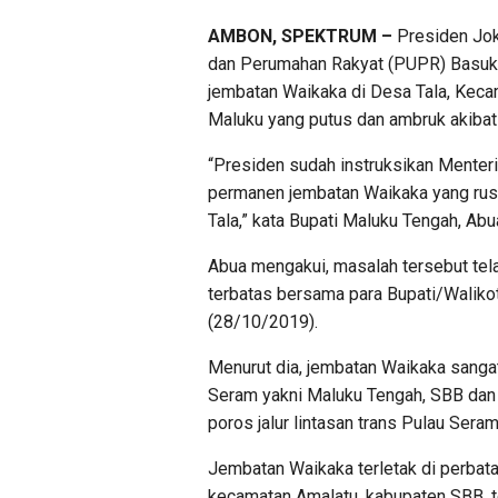
AMBON, SPEKTRUM –
Presiden Jok
dan Perumahan Rakyat (PUPR) Basuki
jembatan Waikaka di Desa Tala, Keca
Maluku yang putus dan ambruk akibat 
“Presiden sudah instruksikan Menter
permanen jembatan Waikaka yang rusa
Tala,” kata Bupati Maluku Tengah, Abu
Abua mengakui, masalah tersebut te
terbatas bersama para Bupati/Walik
(28/10/2019).
Menurut dia, jembatan Waikaka sanga
Seram yakni Maluku Tengah, SBB dan 
poros jalur lintasan trans Pulau Seram
Jembatan Waikaka terletak di perbat
kecamatan Amalatu, kabupaten SBB, t