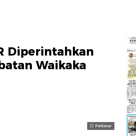
R Diperintahkan
batan Waikaka
Perbesar