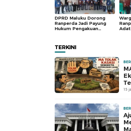
DPRD Maluku Dorong
Warg
Ranperda Jadi Payung
Ranp
Hukum Pengakuan
Adat
Masyarakat Adat
Seng
Tanj
TERKINI
BER
MA
Ek
Te
15 j
BER
Aj
Me
M