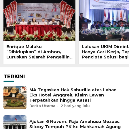
Enrique Maluku
Lulusan UKIM Dimint
“Dihidupkan” di Ambon,
Hanya Cari Kerja, Tap
Luruskan Sejarah Pengeliling
Pencipta Solusi bag
Bumi Pertama Adalah Putra
Nusantara
TERKINI
MA Tegaskan Hak Sahurilla atas Lahan
Eks Hotel Anggrek, Klaim Lawan
Terpatahkan hingga Kasasi
Berita Utama
2 hari yang lalu
Ajukan 6 Novum, Raja Amahusu Mezaac
Silooy Tempuh PK ke Mahkamah Agung