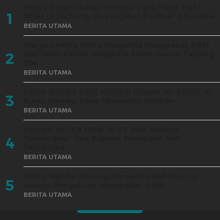
Polda Dalami Kasus Korupsi Dana Hibah Rp12
1
Miliar di Malteng, Dua Pejabat Pemkab Diperiksa
BERITA UTAMA
Warga Leihitu Minta Ranperda Masyarakat Adat
Jadi Jalan Keluar Sengketa Enam Dusun Tanjung
2
Sial
BERITA UTAMA
Kejati Maluku Sikat Korupsi Proyek Air Bersih di
3
Pulau Haruku, Lima Tersangka Ditahan
BERITA UTAMA
Korupsi Rp18,9 Miliar di PT Dok Waiame
Terbongkar, Dua Pejabat Keuangan Jadi
4
Tersangka
BERITA UTAMA
DPRD Maluku Dorong Ranperda Jadi Payung
5
Hukum Pengakuan Masyarakat Adat
BERITA UTAMA