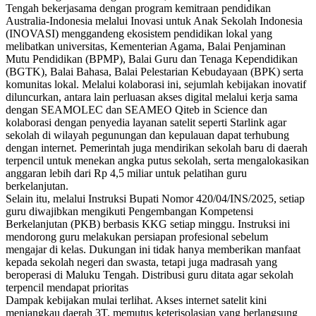
Tengah bekerjasama dengan program kemitraan pendidikan
Australia-Indonesia melalui Inovasi untuk Anak Sekolah Indonesia
(INOVASI) menggandeng ekosistem pendidikan lokal yang
melibatkan universitas, Kementerian Agama, Balai Penjaminan
Mutu Pendidikan (BPMP), Balai Guru dan Tenaga Kependidikan
(BGTK), Balai Bahasa, Balai Pelestarian Kebudayaan (BPK) serta
komunitas lokal. Melalui kolaborasi ini, sejumlah kebijakan inovatif
diluncurkan, antara lain perluasan akses digital melalui kerja sama
dengan SEAMOLEC dan SEAMEO Qiteb in Science dan
kolaborasi dengan penyedia layanan satelit seperti Starlink agar
sekolah di wilayah pegunungan dan kepulauan dapat terhubung
dengan internet. Pemerintah juga mendirikan sekolah baru di daerah
terpencil untuk menekan angka putus sekolah, serta mengalokasikan
anggaran lebih dari Rp 4,5 miliar untuk pelatihan guru
berkelanjutan.
Selain itu, melalui Instruksi Bupati Nomor 420/04/INS/2025, setiap
guru diwajibkan mengikuti Pengembangan Kompetensi
Berkelanjutan (PKB) berbasis KKG setiap minggu. Instruksi ini
mendorong guru melakukan persiapan profesional sebelum
mengajar di kelas. Dukungan ini tidak hanya memberikan manfaat
kepada sekolah negeri dan swasta, tetapi juga madrasah yang
beroperasi di Maluku Tengah. Distribusi guru ditata agar sekolah
terpencil mendapat prioritas
Dampak kebijakan mulai terlihat. Akses internet satelit kini
menjangkau daerah 3T, memutus keterisolasian yang berlangsung