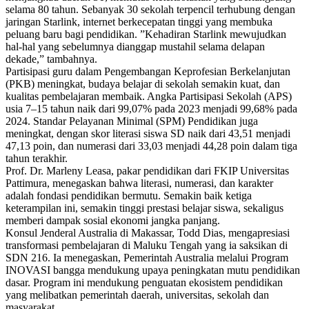
selama 80 tahun. Sebanyak 30 sekolah terpencil terhubung dengan
jaringan Starlink, internet berkecepatan tinggi yang membuka
peluang baru bagi pendidikan. ”Kehadiran Starlink mewujudkan
hal-hal yang sebelumnya dianggap mustahil selama delapan
dekade,” tambahnya.
Partisipasi guru dalam Pengembangan Keprofesian Berkelanjutan
(PKB) meningkat, budaya belajar di sekolah semakin kuat, dan
kualitas pembelajaran membaik. Angka Partisipasi Sekolah (APS)
usia 7–15 tahun naik dari 99,07% pada 2023 menjadi 99,68% pada
2024. Standar Pelayanan Minimal (SPM) Pendidikan juga
meningkat, dengan skor literasi siswa SD naik dari 43,51 menjadi
47,13 poin, dan numerasi dari 33,03 menjadi 44,28 poin dalam tiga
tahun terakhir.
Prof. Dr. Marleny Leasa, pakar pendidikan dari FKIP Universitas
Pattimura, menegaskan bahwa literasi, numerasi, dan karakter
adalah fondasi pendidikan bermutu. Semakin baik ketiga
keterampilan ini, semakin tinggi prestasi belajar siswa, sekaligus
memberi dampak sosial ekonomi jangka panjang.
Konsul Jenderal Australia di Makassar, Todd Dias, mengapresiasi
transformasi pembelajaran di Maluku Tengah yang ia saksikan di
SDN 216. Ia menegaskan, Pemerintah Australia melalui Program
INOVASI bangga mendukung upaya peningkatan mutu pendidikan
dasar. Program ini mendukung penguatan ekosistem pendidikan
yang melibatkan pemerintah daerah, universitas, sekolah dan
masyarakat.