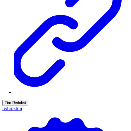
Tim Redaksi
red spktrm