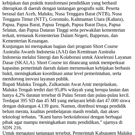
kebijakan dan praktik transformasi pendidikan yang berhasil
diterapkan di daerah dengan tantangan geografis sulit. Peserta
berasal dari Aceh, Maluku, Nusa Tenggara Barat (NTB), Nusa
Tenggara Timur (NTT), Gorontalo, Kalimantan Utara (Kaltara),
Papua, Papua Barat, Papua Tengah, Papua Barat Daya, Papua
Selatan, dan Papua Dataran Tinggi serta perwakilan kementerian
terkait, termasuk Kementerian Dalam Negeri, Bappenas, dan
Kementerian Keuangan.
Kunjungan ini merupakan bagian dari program Short Course
Australia Awards Indonesia (AAI) dan Kemitraan Australia
Indonesia melalui Sinergi dan Kolaborasi untuk Akselerasi Layanan
Dasar (SKALA). Short Course ini dirancang untuk memperkuat
kapasitas pemerintah daerah dalam merumuskan kebijakan berbasis
bukti, meningkatkan koordinasi antar level pemerintahan, serta
mendorong inovasi layanan publik.
Bupati Maluku Tengah, Zulkarnain Awat Amir menjelaskan,
Maluku Tengah terdiri dari 95,8% wilayah yang berupa lautan dan
hanya 4,2% daratan tersebar di Pulau Seram dan pulau-pulau kecil.
Terdapat 395 SD dan 45 MI yang melayani lebih dari 47.000 siswa
dengan dukungan 4.139 guru. Namun, distribusi tenaga pendidik
belum merata, kualitas pembelajaran masih rendah, dan akses
teknologi terbatas. “Kami harus berkolaborasi dengan berbagai
pihak agar mampu meningkatkan mutu pendidikan,” ujarnya di
SDN 216.
Untuk mengatasi tantangan tersebut, Pemerintah Kabupaten Maluku