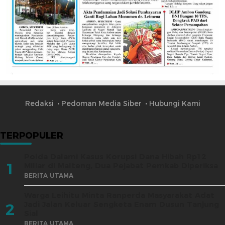
Redaksi
Pedoman Media Siber
Hubungi Kami
TERPOPULER
Polda Dalami Kasus Korupsi Dana Hibah Rp12
1
Miliar di Malteng, Dua Pejabat Pemkab Diperiksa
BERITA UTAMA
Warga Leihitu Minta Ranperda Masyarakat Adat
Jadi Jalan Keluar Sengketa Enam Dusun Tanjung
2
Sial
BERITA UTAMA