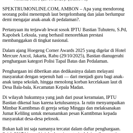
SPEKTRUMONLINE.COM, AMBON – Apa yang mendorong
seorang polisi menempuh laut bergelombang dan jalan berlumpur
demi mengajar anak-anak di pedalaman?.
Pertanyaan itu terjawab lewat sosok IPTU Bastian Tuhuteru, S.Pd,
Kapolsek Leksula, yang berhasil menorehkan prestasi
membanggakan di tingkat nasional.
Dalam ajang Hoegeng Corner Awards 2025 yang digelar di Hotel
Mercure Ancol, Jakarta, Rabu (29/10/2025), Bastian dianugerahi
penghargaan kategori Polisi Tapal Batas dan Pedalaman.
Penghargaan ini diberikan atas dedikasinya dalam melayani
masyarakat dengan sepenuh hati — dari menjadi guru bagi anak-
anak tanpa sekolah, hingga menolong korban kecelakaan laut di
Desa Bala-bala, Kecamatan Kepala Madan.
Di wilayah hukumnya yang jauh dari pusat keramaian, IPTU
Bastian dikenal luas karena ketulusannya. Ia rutin menyampaikan
Mimbar Kamtibmas di gereja setiap Minggu dan melaksanakan
Jumat Keliling untuk menanamkan pesan Kamtibmas kepada
masyarakat desa-desa pelosok.
Bukan kali ini saja namanya tercatat dalam daftar penghargaan.