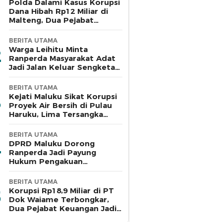
Polda Dalami Kasus Korupsi
Dana Hibah Rp12 Miliar di
Malteng, Dua Pejabat
Pemkab Diperiksa
BERITA UTAMA
Warga Leihitu Minta
Ranperda Masyarakat Adat
Jadi Jalan Keluar Sengketa
Enam Dusun Tanjung Sial
BERITA UTAMA
Kejati Maluku Sikat Korupsi
Proyek Air Bersih di Pulau
Haruku, Lima Tersangka
Ditahan
BERITA UTAMA
DPRD Maluku Dorong
Ranperda Jadi Payung
Hukum Pengakuan
Masyarakat Adat
BERITA UTAMA
Korupsi Rp18,9 Miliar di PT
Dok Waiame Terbongkar,
Dua Pejabat Keuangan Jadi
Tersangka