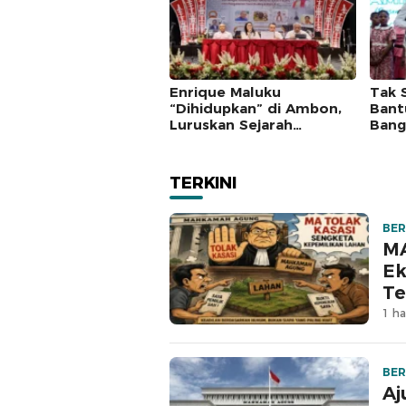
Enrique Maluku
Tak 
“Dihidupkan” di Ambon,
Bant
Luruskan Sejarah
Bang
Pengeliling Bumi
Yati
Pertama Adalah Putra
Pert
Nusantara
TERKINI
BER
MA
Ek
Te
1 ha
BER
Aj