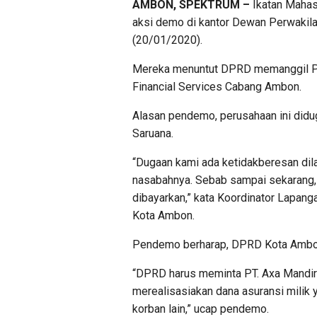
AMBON, SPEKTRUM –
Ikatan Maha
aksi demo di kantor Dewan Perwakil
(20/01/2020).
Mereka menuntut DPRD memanggil PT.
Financial Services Cabang Ambon.
Alasan pendemo, perusahaan ini didug
Saruana.
“Dugaan kami ada ketidakberesan dila
nasabahnya. Sebab sampai sekarang, 
dibayarkan,” kata Koordinator Lapang
Kota Ambon.
Pendemo berharap, DPRD Kota Ambon 
“DPRD harus meminta PT. Axa Mandiri
merealisasiakan dana asuransi milik 
korban lain,” ucap pendemo.