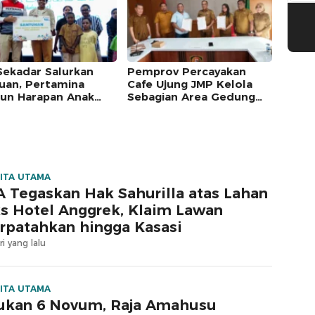
Sekadar Salurkan
Pemprov Percayakan
uan, Pertamina
Cafe Ujung JMP Kelola
un Harapan Anak
Sebagian Area Gedung
m Lewat Program
Islamic Centre untuk
amina Berkah
Tempat Kuliner
ITA UTAMA
 Tegaskan Hak Sahurilla atas Lahan
s Hotel Anggrek, Klaim Lawan
rpatahkan hingga Kasasi
ri yang lalu
ITA UTAMA
ukan 6 Novum, Raja Amahusu