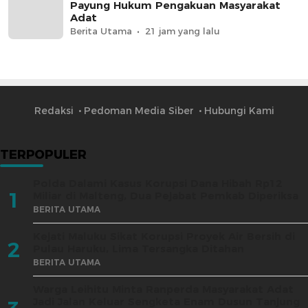
Payung Hukum Pengakuan Masyarakat
Adat
Berita Utama
21 jam yang lalu
Redaksi
Pedoman Media Siber
Hubungi Kami
TERPOPULER
Polda Dalami Kasus Korupsi Dana Hibah Rp12
1
Miliar di Malteng, Dua Pejabat Pemkab Diperiksa
BERITA UTAMA
Kejati Maluku Sikat Korupsi Proyek Air Bersih di
2
Pulau Haruku, Lima Tersangka Ditahan
BERITA UTAMA
Warga Leihitu Minta Ranperda Masyarakat Adat
Jadi Jalan Keluar Sengketa Enam Dusun Tanjung