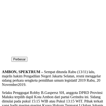
Perbesar
AMBON, SPEKTRUM –
Sempat ditunda Rabu (13/11) lalu,
majelis hakim Pengadilan Negeri Jakarta Selatan, resmi menggelar
sidang perkara sengketa pemilihan umum legislatif 2019 Rabu, 20
November2019.
Selaku Penggugat Robby B.Gaspersz SH, anggota DPRD Provinsi
Maluku terpilih dapil Kota Ambon dari partai Gerindra ini. Sidang
dimulai pada pukul 15:15 WIB atau Pukul 13:15 WIT. Pihak terkait
yang hadir masing-masing Kuasa Hukum Tergugat I (Johan Johanis