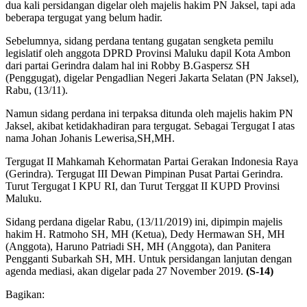
dua kali persidangan digelar oleh majelis hakim PN Jaksel, tapi ada
beberapa tergugat yang belum hadir.
Sebelumnya, sidang perdana tentang gugatan sengketa pemilu
legislatif oleh anggota DPRD Provinsi Maluku dapil Kota Ambon
dari partai Gerindra dalam hal ini Robby B.Gaspersz SH
(Penggugat), digelar Pengadlian Negeri Jakarta Selatan (PN Jaksel),
Rabu, (13/11).
Namun sidang perdana ini terpaksa ditunda oleh majelis hakim PN
Jaksel, akibat ketidakhadiran para tergugat. Sebagai Tergugat I atas
nama Johan Johanis Lewerisa,SH,MH.
Tergugat II Mahkamah Kehormatan Partai Gerakan Indonesia Raya
(Gerindra). Tergugat III Dewan Pimpinan Pusat Partai Gerindra.
Turut Tergugat I KPU RI, dan Turut Terggat II KUPD Provinsi
Maluku.
Sidang perdana digelar Rabu, (13/11/2019) ini, dipimpin majelis
hakim H. Ratmoho SH, MH (Ketua), Dedy Hermawan SH, MH
(Anggota), Haruno Patriadi SH, MH (Anggota), dan Panitera
Pengganti Subarkah SH, MH. Untuk persidangan lanjutan dengan
agenda mediasi, akan digelar pada 27 November 2019.
(S-14)
Bagikan: