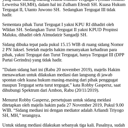
Lewerisa SH,MH), dalam hal ini Zulham Efendi SH. Kuasa Hukum
Tergugat II, Utanto Juwono SH. Sedangkan Tergugat III tidak
hadir.
Sementara pihak Turut Tergugat I yakni KPU RI dihadiri oleh
Wildan SH. Sedangkan Turut Tergugat II yakni KPUD Propinsi
Maluku, dihadiri oleh Almudatzir Sangadji SH.
Sidang dibuka tepat pada pukul 15.15 WIB di ruang sidang Nomor
2 PN Jaksel. Setelah majelis hakim menanyakan kehadiran para
pihak, yakni Tergugat dan Turut Tergugat, hanya Tergugat III (DPP
Partai Gerindra) yang tidak hadir.
”Dalam sidang hari ini (Rabu 20 november 2019), majelis Hakim
menawarkan untuk dilakukan mediasi dan langsung di jawab
spontan oleh kuasa hukum masing-masing dari pihak penggugat
maupun Tergugat serta turut tergugat,” kata Robby Gaspersz, saat
dihubungi Spektrum dari Ambon, Rabu (20/11/2019).
Menurut Robby Gaspersz, persetujuan untuk sidang meidasi
ditetapkan oleh majelis hakim pada 27 November 2019, Pukul 9.00
WIB. “Sidang mediasi ini dengan mediator adalah Arliandi Triyogo
SH, MH,” terangnya.
Untuk sidang mediasi dilakukan sebanyak tiga kali. Pasalnya, sudah