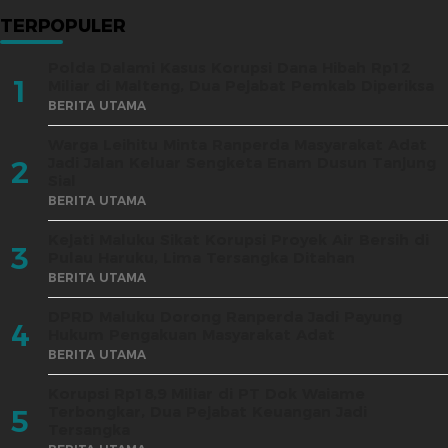
TERPOPULER
Polda Dalami Kasus Korupsi Dana Hibah Rp12
1
Miliar di Malteng, Dua Pejabat Pemkab Diperiksa
BERITA UTAMA
Warga Leihitu Minta Ranperda Masyarakat Adat
Jadi Jalan Keluar Sengketa Enam Dusun Tanjung
2
Sial
BERITA UTAMA
Kejati Maluku Sikat Korupsi Proyek Air Bersih di
3
Pulau Haruku, Lima Tersangka Ditahan
BERITA UTAMA
DPRD Maluku Dorong Ranperda Jadi Payung
4
Hukum Pengakuan Masyarakat Adat
BERITA UTAMA
Korupsi Rp18,9 Miliar di PT Dok Waiame
Terbongkar, Dua Pejabat Keuangan Jadi
5
Tersangka