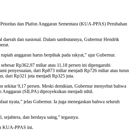
Prioritas dan Plafon Anggaran Sementara (KUA-PPAS) Perubahan
al daerah dan nasional. Dalam sambutannya, Gubernur Hendrik
erat.
 rupiah anggaran harus berpihak pada rakyat,” ujar Gubernur.
ebesar Rp362,97 miliar atau 11,18 persen ini dipengaruhi
mi penyesuaian, dari Rp873 miliar menjadi Rp726 miliar atau turun
an, dari Rp321 juta menjadi Rp325 juta.
urun sekitar 9,17 persen. Meski demikian, Gubernur menyebut bahwa
n Anggaran (SILPA) diproyeksikan menjadi nihil.
anfaat nyata,” jelas Gubernur. Ia juga menegaskan bahwa seluruh
sejahtera, dan berdaya saing,” tegasnya.
an KUA-PPAS ini.