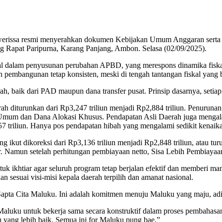
rissa resmi menyerahkan dokumen Kebijakan Umum Anggaran serta 
apat Paripurna, Karang Panjang, Ambon. Selasa (02/09/2025).
mal dalam penyusunan perubahan APBD, yang merespons dinamika fisk
embangunan tetap konsisten, meski di tengah tantangan fiskal yang b
h, baik dari PAD maupun dana transfer pusat. Prinsip dasarnya, setiap
iturunkan dari Rp3,247 triliun menjadi Rp2,884 triliun. Penurunan s
 Umum dan Dana Alokasi Khusus. Pendapatan Asli Daerah juga mengala
157 triliun. Hanya pos pendapatan hibah yang mengalami sedikit kenaik
 ikut dikoreksi dari Rp3,136 triliun menjadi Rp2,848 triliun, atau t
. Namun setelah perhitungan pembiayaan netto, Sisa Lebih Pembiayaa
ntuk ikhtiar agar seluruh program tetap berjalan efektif dan memberi m
sesuai visi-misi kepala daerah terpilih dan amanat nasional.
ta Cita Maluku. Ini adalah komitmen menuju Maluku yang maju, adil, 
luku untuk bekerja sama secara konstruktif dalam proses pembahas
yang lebih baik. Semua ini for Maluku pung bae,”