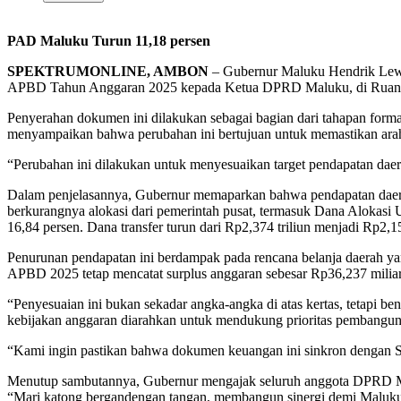
PAD Maluku Turun 11,18 persen
SPEKTRUMONLINE, AMBON
– Gubernur Maluku Hendrik Lewe
APBD Tahun Anggaran 2025 kepada Ketua DPRD Maluku, di Ruang R
Penyerahan dokumen ini dilakukan sebagai bagian dari tahapan for
menyampaikan bahwa perubahan ini bertujuan untuk memastikan arah p
“Perubahan ini dilakukan untuk menyesuaikan target pendapatan daera
Dalam penjelasannya, Gubernur memaparkan bahwa pendapatan daerah d
berkurangnya alokasi dari pemerintah pusat, termasuk Dana Alokasi
16,84 persen. Dana transfer turun dari Rp2,374 triliun menjadi Rp2,
Penurunan pendapatan ini berdampak pada rencana belanja daerah yang
APBD 2025 tetap mencatat surplus anggaran sebesar Rp36,237 miliar
“Penyesuaian ini bukan sekadar angka-angka di atas kertas, tetapi be
kebijakan anggaran diarahkan untuk mendukung prioritas pembangunan 
“Kami ingin pastikan bahwa dokumen keuangan ini sinkron dengan Sap
Menutup sambutannya, Gubernur mengajak seluruh anggota DPRD Ma
“Mari katong bergandengan tangan, membangun sinergi demi Maluku 