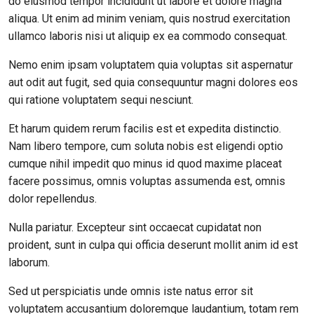
do eiusmod tempor incididunt ut labore et dolore magna
aliqua. Ut enim ad minim veniam, quis nostrud exercitation
ullamco laboris nisi ut aliquip ex ea commodo consequat.
Nemo enim ipsam voluptatem quia voluptas sit aspernatur
aut odit aut fugit, sed quia consequuntur magni dolores eos
qui ratione voluptatem sequi nesciunt.
Et harum quidem rerum facilis est et expedita distinctio.
Nam libero tempore, cum soluta nobis est eligendi optio
cumque nihil impedit quo minus id quod maxime placeat
facere possimus, omnis voluptas assumenda est, omnis
dolor repellendus.
Nulla pariatur. Excepteur sint occaecat cupidatat non
proident, sunt in culpa qui officia deserunt mollit anim id est
laborum.
Sed ut perspiciatis unde omnis iste natus error sit
voluptatem accusantium doloremque laudantium, totam rem