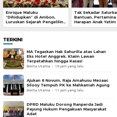
Enrique Maluku
Tak Sekadar Salurk
“Dihidupkan” di Ambon,
Bantuan, Pertamina
Luruskan Sejarah Pengeliling
Harapan Anak Yatim
Bumi Pertama Adalah Putra
Program Pertamina
Nusantara
TERKINI
MA Tegaskan Hak Sahurilla atas Lahan
Eks Hotel Anggrek, Klaim Lawan
Terpatahkan hingga Kasasi
Berita Utama
10 jam yang lalu
Ajukan 6 Novum, Raja Amahusu Mezaac
Silooy Tempuh PK ke Mahkamah Agung
Berita Utama
11 jam yang lalu
DPRD Maluku Dorong Ranperda Jadi
Payung Hukum Pengakuan Masyarakat
Adat