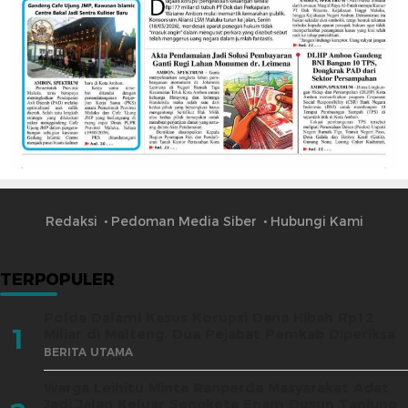
Redaksi
Pedoman Media Siber
Hubungi Kami
TERPOPULER
Polda Dalami Kasus Korupsi Dana Hibah Rp12
1
Miliar di Malteng, Dua Pejabat Pemkab Diperiksa
BERITA UTAMA
Warga Leihitu Minta Ranperda Masyarakat Adat
Jadi Jalan Keluar Sengketa Enam Dusun Tanjung