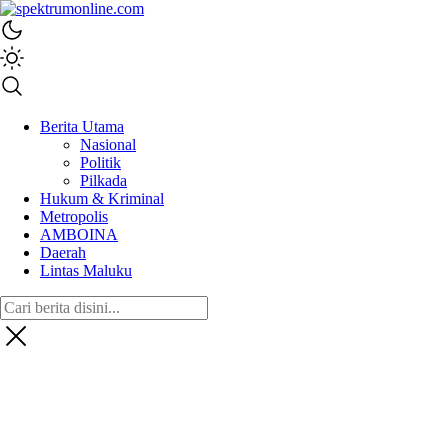
spektrumonline.com
Berita Utama
Nasional
Politik
Pilkada
Hukum & Kriminal
Metropolis
AMBOINA
Daerah
Lintas Maluku