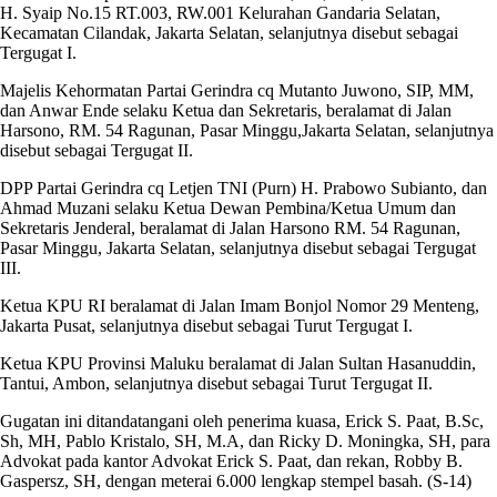
H. Syaip No.15 RT.003, RW.001 Kelurahan Gandaria Selatan,
Kecamatan Cilandak, Jakarta Selatan, selanjutnya disebut sebagai
Tergugat I.
Majelis Kehormatan Partai Gerindra cq Mutanto Juwono, SIP, MM,
dan Anwar Ende selaku Ketua dan Sekretaris, beralamat di Jalan
Harsono, RM. 54 Ragunan, Pasar Minggu,Jakarta Selatan, selanjutnya
disebut sebagai Tergugat II.
DPP Partai Gerindra cq Letjen TNI (Purn) H. Prabowo Subianto, dan
Ahmad Muzani selaku Ketua Dewan Pembina/Ketua Umum dan
Sekretaris Jenderal, beralamat di Jalan Harsono RM. 54 Ragunan,
Pasar Minggu, Jakarta Selatan, selanjutnya disebut sebagai Tergugat
III.
Ketua KPU RI beralamat di Jalan Imam Bonjol Nomor 29 Menteng,
Jakarta Pusat, selanjutnya disebut sebagai Turut Tergugat I.
Ketua KPU Provinsi Maluku beralamat di Jalan Sultan Hasanuddin,
Tantui, Ambon, selanjutnya disebut sebagai Turut Tergugat II.
Gugatan ini ditandatangani oleh penerima kuasa, Erick S. Paat, B.Sc,
Sh, MH, Pablo Kristalo, SH, M.A, dan Ricky D. Moningka, SH, para
Advokat pada kantor Advokat Erick S. Paat, dan rekan, Robby B.
Gaspersz, SH, dengan meterai 6.000 lengkap stempel basah. (S-14)