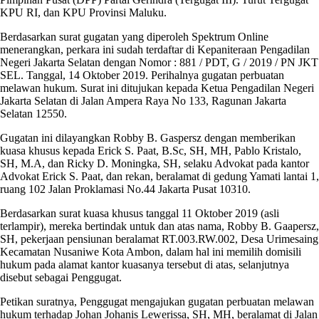
KPU RI, dan KPU Provinsi Maluku.
Berdasarkan surat gugatan yang diperoleh Spektrum Online
menerangkan, perkara ini sudah terdaftar di Kepaniteraan Pengadilan
Negeri Jakarta Selatan dengan Nomor : 881 / PDT, G / 2019 / PN JKT
SEL. Tanggal, 14 Oktober 2019. Perihalnya gugatan perbuatan
melawan hukum. Surat ini ditujukan kepada Ketua Pengadilan Negeri
Jakarta Selatan di Jalan Ampera Raya No 133, Ragunan Jakarta
Selatan 12550.
Gugatan ini dilayangkan Robby B. Gaspersz dengan memberikan
kuasa khusus kepada Erick S. Paat, B.Sc, SH, MH, Pablo Kristalo,
SH, M.A, dan Ricky D. Moningka, SH, selaku Advokat pada kantor
Advokat Erick S. Paat, dan rekan, beralamat di gedung Yamati lantai 1,
ruang 102 Jalan Proklamasi No.44 Jakarta Pusat 10310.
Berdasarkan surat kuasa khusus tanggal 11 Oktober 2019 (asli
terlampir), mereka bertindak untuk dan atas nama, Robby B. Gaapersz,
SH, pekerjaan pensiunan beralamat RT.003.RW.002, Desa Urimesaing
Kecamatan Nusaniwe Kota Ambon, dalam hal ini memilih domisili
hukum pada alamat kantor kuasanya tersebut di atas, selanjutnya
disebut sebagai Penggugat.
Petikan suratnya, Penggugat mengajukan gugatan perbuatan melawan
hukum terhadap Johan Johanis Lewerissa, SH, MH, beralamat di Jalan