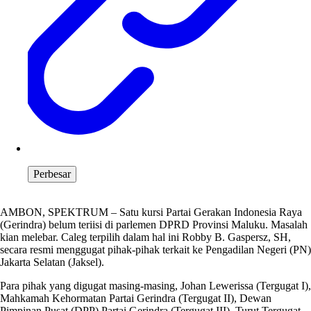
Perbesar
AMBON, SPEKTRUM – Satu kursi Partai Gerakan Indonesia Raya
(Gerindra) belum teriisi di parlemen DPRD Provinsi Maluku. Masalah
kian melebar. Caleg terpilih dalam hal ini Robby B. Gaspersz, SH,
secara resmi menggugat pihak-pihak terkait ke Pengadilan Negeri (PN)
Jakarta Selatan (Jaksel).
Para pihak yang digugat masing-masing, Johan Lewerissa (Tergugat I),
Mahkamah Kehormatan Partai Gerindra (Tergugat II), Dewan
Pimpinan Pusat (DPP) Partai Gerindra (Tergugat III). Turut Tergugat