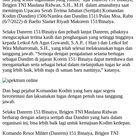
Brigjen TNI Maulana Ridwan, S.H., M.H. dalam amanahnya saat
memimpin Upacara Serah Terima Jabatan (Sertijab) Komandan
Kodim (Dandim) 1506/Namlea dan Dandim 1511/Pulau Moa, Rabu
(6/7/2022) di Baelio Slamet Riyadi Makorem 151/Binaiya.
Selaku Danrem 151/Binaiya dan pribadi lanjut Danrem, pihaknya
mengucapkan terima kasih dan penghargaan yang setinggi tingginya
kepada Letkol Arh Agus Guwandi, S.A.P., ( Han ) dan Letkol Inf
Wira Muharromah, S.H., yang telah selesai melaksanakan tugas dan
tanggung jawab. “Semoga dengan pengalaman selama bertugas
sebagai Dandim di jajaran Korem 151/ Binaiya dapat membawa dan
mengantarkan serta sebagai bekal dalam melanjutkan tugas ke arah
yang lebih baik, lebih maju di satuan baru nantinya,” katanya.
Dan bagi pejabat Komandan Kodim yang baru agar segera
berorientasi dan laksanakan tugas dengan penuh rasa tanggung
jawab.
Selaku Danrem 151/Binaiya, Brigjen TNI Maulana Ridwan
berharap dengan adanya sertijab dua Dandim yang baru dalam
organisasi ini, bisa lebih baik lagi untuk kemajuan Kodim kedepan.
Komando Resor Militer (Danrem) 151 Binaiya, Brigjen TNI