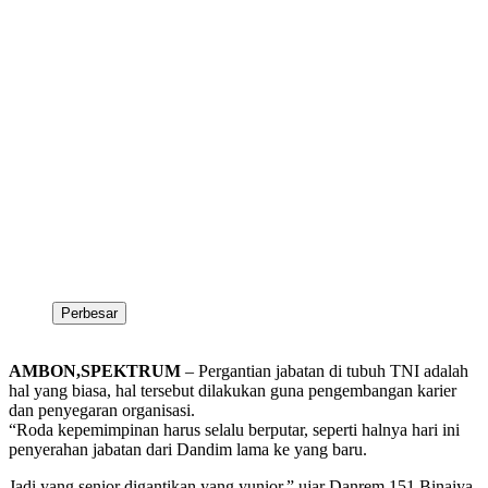
Perbesar
AMBON,SPEKTRUM
– Pergantian jabatan di tubuh TNI adalah
hal yang biasa, hal tersebut dilakukan guna pengembangan karier
dan penyegaran organisasi.
“Roda kepemimpinan harus selalu berputar, seperti halnya hari ini
penyerahan jabatan dari Dandim lama ke yang baru.
Jadi yang senior digantikan yang yunior,” ujar Danrem 151 Binaiya,