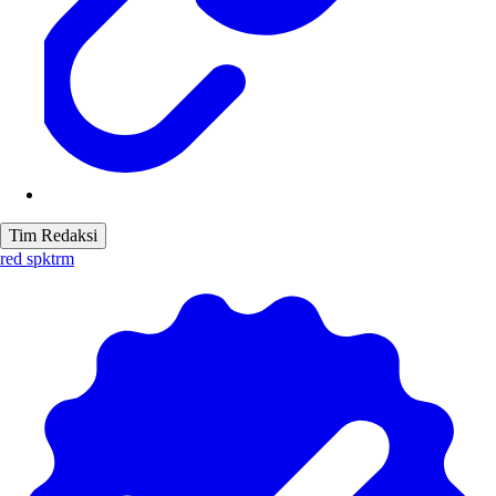
Tim Redaksi
red spktrm