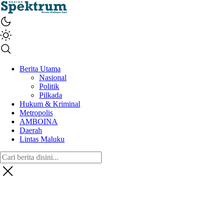
spektrumonline.com
Berita Utama
Nasional
Politik
Pilkada
Hukum & Kriminal
Metropolis
AMBOINA
Daerah
Lintas Maluku