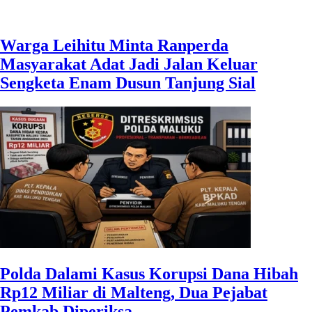
Warga Leihitu Minta Ranperda
Masyarakat Adat Jadi Jalan Keluar
Sengketa Enam Dusun Tanjung Sial
Polda Dalami Kasus Korupsi Dana Hibah
Rp12 Miliar di Malteng, Dua Pejabat
Pemkab Diperiksa