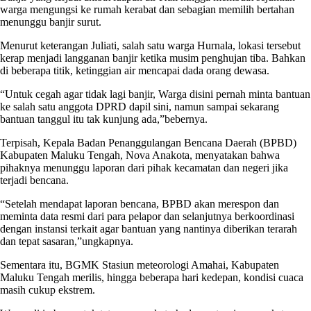
warga mengungsi ke rumah kerabat dan sebagian memilih bertahan
menunggu banjir surut.
Menurut keterangan Juliati, salah satu warga Hurnala, lokasi tersebut
kerap menjadi langganan banjir ketika musim penghujan tiba. Bahkan
di beberapa titik, ketinggian air mencapai dada orang dewasa.
“Untuk cegah agar tidak lagi banjir, Warga disini pernah minta bantuan
ke salah satu anggota DPRD dapil sini, namun sampai sekarang
bantuan tanggul itu tak kunjung ada,”bebernya.
Terpisah, Kepala Badan Penanggulangan Bencana Daerah (BPBD)
Kabupaten Maluku Tengah, Nova Anakota, menyatakan bahwa
pihaknya menunggu laporan dari pihak kecamatan dan negeri jika
terjadi bencana.
“Setelah mendapat laporan bencana, BPBD akan merespon dan
meminta data resmi dari para pelapor dan selanjutnya berkoordinasi
dengan instansi terkait agar bantuan yang nantinya diberikan terarah
dan tepat sasaran,”ungkapnya.
Sementara itu, BGMK Stasiun meteorologi Amahai, Kabupaten
Maluku Tengah merilis, hingga beberapa hari kedepan, kondisi cuaca
masih cukup ekstrem.