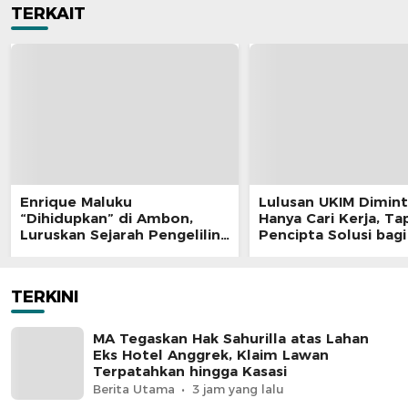
TERKAIT
Enrique Maluku
Lulusan UKIM Dimint
“Dihidupkan” di Ambon,
Hanya Cari Kerja, Tap
Luruskan Sejarah Pengeliling
Pencipta Solusi bag
Bumi Pertama Adalah Putra
Nusantara
TERKINI
MA Tegaskan Hak Sahurilla atas Lahan
Eks Hotel Anggrek, Klaim Lawan
Terpatahkan hingga Kasasi
Berita Utama
3 jam yang lalu