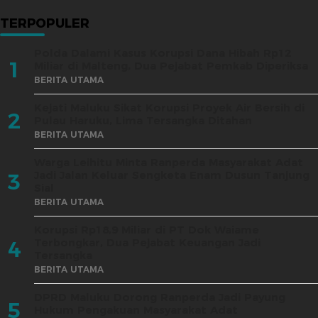
TERPOPULER
Polda Dalami Kasus Korupsi Dana Hibah Rp12
1
Miliar di Malteng, Dua Pejabat Pemkab Diperiksa
BERITA UTAMA
Kejati Maluku Sikat Korupsi Proyek Air Bersih di
2
Pulau Haruku, Lima Tersangka Ditahan
BERITA UTAMA
Warga Leihitu Minta Ranperda Masyarakat Adat
Jadi Jalan Keluar Sengketa Enam Dusun Tanjung
3
Sial
BERITA UTAMA
Korupsi Rp18,9 Miliar di PT Dok Waiame
Terbongkar, Dua Pejabat Keuangan Jadi
4
Tersangka
BERITA UTAMA
DPRD Maluku Dorong Ranperda Jadi Payung
5
Hukum Pengakuan Masyarakat Adat