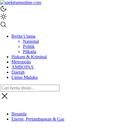
spektrumonline.com
Berita Utama
Nasional
Politik
Pilkada
Hukum & Kriminal
Metropolis
AMBOINA
Daerah
Lintas Maluku
Beranda
Energi, Pertambangan & Gas