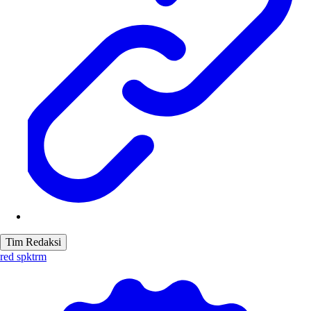
Tim Redaksi
red spktrm