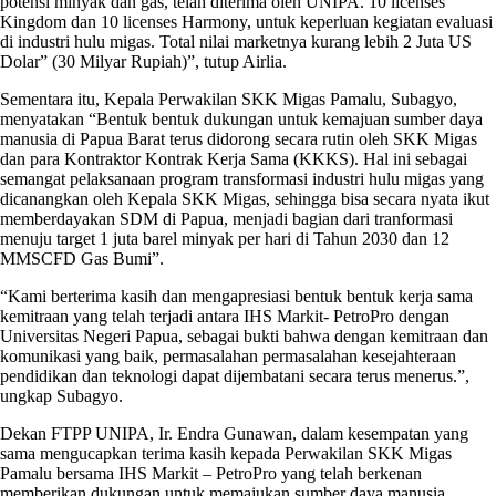
potensi minyak dan gas, telah diterima oleh UNIPA. 10 licenses
Kingdom dan 10 licenses Harmony, untuk keperluan kegiatan evaluasi
di industri hulu migas. Total nilai marketnya kurang lebih 2 Juta US
Dolar” (30 Milyar Rupiah)”, tutup Airlia.
Sementara itu, Kepala Perwakilan SKK Migas Pamalu, Subagyo,
menyatakan “Bentuk bentuk dukungan untuk kemajuan sumber daya
manusia di Papua Barat terus didorong secara rutin oleh SKK Migas
dan para Kontraktor Kontrak Kerja Sama (KKKS). Hal ini sebagai
semangat pelaksanaan program transformasi industri hulu migas yang
dicanangkan oleh Kepala SKK Migas, sehingga bisa secara nyata ikut
memberdayakan SDM di Papua, menjadi bagian dari tranformasi
menuju target 1 juta barel minyak per hari di Tahun 2030 dan 12
MMSCFD Gas Bumi”.
“Kami berterima kasih dan mengapresiasi bentuk bentuk kerja sama
kemitraan yang telah terjadi antara IHS Markit- PetroPro dengan
Universitas Negeri Papua, sebagai bukti bahwa dengan kemitraan dan
komunikasi yang baik, permasalahan permasalahan kesejahteraan
pendidikan dan teknologi dapat dijembatani secara terus menerus.”,
ungkap Subagyo.
Dekan FTPP UNIPA, Ir. Endra Gunawan, dalam kesempatan yang
sama mengucapkan terima kasih kepada Perwakilan SKK Migas
Pamalu bersama IHS Markit – PetroPro yang telah berkenan
memberikan dukungan untuk memajukan sumber daya manusia