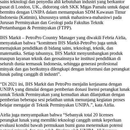
sains teknologi dan penyedia ahli kebutuhan industri yang berkantor
pusat di London, UK., didorong oleh SKK Migas Pamalu untuk dapat
bermitra dengan UNIPA dalam memampukan SDM Kawasan Timur
Indonesia (Katimin), khususnya untuk mahasiswa-mahasiswi pada
Jurusan Perminyakan dan Geologi pada Fakultas Teknik
Pertambangan & Perminyakan (FTPP).
IHS Markit – PetroPro Country Manager yang diwakili Febria Airlia,
menyatakan bahwa “komitmen IHS Markit-PetroPro juga untuk
memajukan pendidikan di bidang sains, teknologi, teknik, dan
matematika. Setiap tahunnya, IHS Markit menyumbangkan produk
maupun layanan teknik dan geosainsnya ke institusi pendidikan di
seluruh dunia termasuk Indonesia, sehingga generasi profesional
minyak dan gas berikutnya dilengkapi dengan informasi dan perangkat
lunak paling canggih di industri”.
“Di 2021 ini, IHS Markit dan PetroPro menjalin kerjasama dengan
UNIPA yang dimulai dengan pemberian donasi lisensi perangkat lunak
untuk Teknik Perminyakan yang kemudian akan dilanjutkan dengan
pemberian beberapa sesi pelatihan untuk menunjang kegiatan proses
belajar mengajar di Teknik Perminyakan UNIPA.”, kata Airlia.
Airlia juga menyampaikan bahwa “Sebanyak total 20 licenses
perangkat lunak yang memiliki teknologi canggih untuk keperluan
evaluasi kondisi bawah permukaan bumi guna menemukan potensi