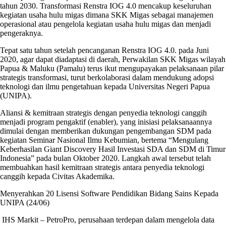
tahun 2030. Transformasi Renstra IOG 4.0 mencakup keseluruhan
kegiatan usaha hulu migas dimana SKK Migas sebagai manajemen
operasional atau pengelola kegiatan usaha hulu migas dan menjadi
pengeraknya.
Tepat satu tahun setelah pencanganan Renstra IOG 4.0. pada Juni
2020, agar dapat diadaptasi di daerah, Perwakilan SKK Migas wilayah
Papua & Maluku (Pamalu) terus ikut mengupayakan pelaksanaan pilar
strategis transformasi, turut berkolaborasi dalam mendukung adopsi
teknologi dan ilmu pengetahuan kepada Universitas Negeri Papua
(UNIPA).
Aliansi & kemitraan strategis dengan penyedia teknologi canggih
menjadi program pengaktif (enabler), yang inisiasi pelaksanaannya
dimulai dengan memberikan dukungan pengembangan SDM pada
kegiatan Seminar Nasional Ilmu Kebumian, bertema “Mengulang
Keberhasilan Giant Discovery Hasil Investasi SDA dan SDM di Timur
Indonesia” pada bulan Oktober 2020. Langkah awal tersebut telah
membuahkan hasil kemitraan strategis antara penyedia teknologi
canggih kepada Civitas Akademika.
Menyerahkan 20 Lisensi Software Pendidikan Bidang Sains Kepada
UNIPA (24/06)
IHS Markit – PetroPro, perusahaan terdepan dalam mengelola data